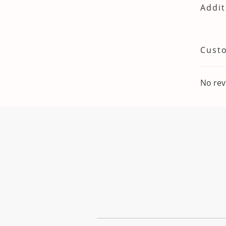
Addit
Cust
No rev