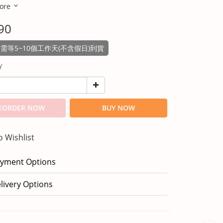
ore
90
需等5~10個工作天(不含假日)到貨
Y
EORDER NOW
BUY NOW
o Wishlist
yment Options
livery Options