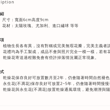
iption
紹
尺寸：寬面6cm高度9cm
花材：太陽玫瑰、尤加利、進口繡球 等等
項
植物生長各有異，沒有對稱或完美無瑕花瓣，完美主義者
花禮均為手工製成，成品不會與照片完全一模一樣，若有
乾燥花寄送過程難免會有些許掉落情況屬正常現象。
式
乾燥花保存良好可放置數月至2年，仍會隨著時間自然褪
永生花(不凋花)保存良好可放置2~5年，仍會隨著時間慢
乾燥花與永生花(不凋花)放置乾燥通風環境，避免潮溼與