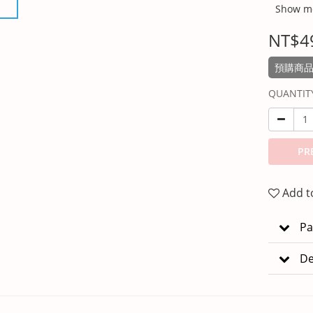
Show m
NT$4
預購商品
QUANTIT
PR
Add t
Pa
De