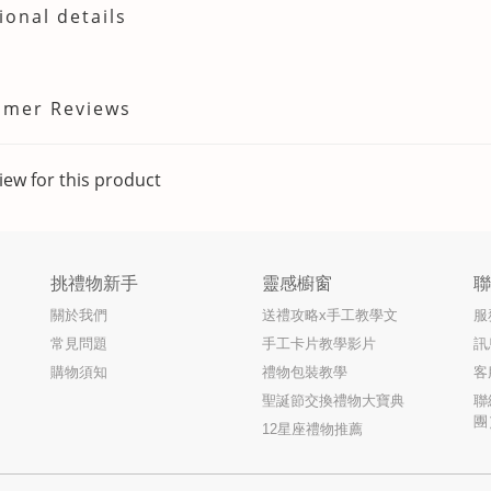
ional details
omer Reviews
iew for this product
挑禮物新手
靈感櫥窗
關於我們
送禮攻略x手工教學文
服
常見問題
手工卡片教學影片
訊
購物須知
禮物包裝教學
客
聖誕節交換禮物大寶典
聯
團
12星座禮物推薦