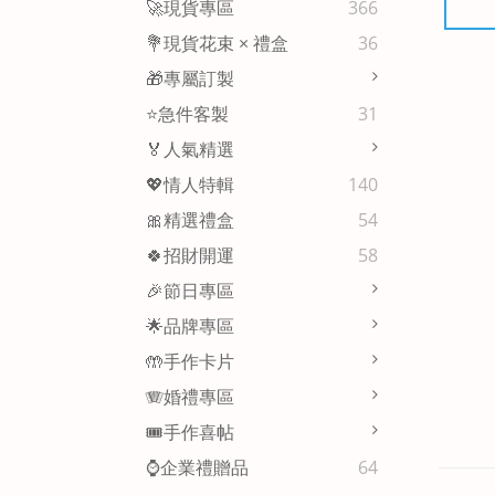
🚀現貨專區
366
💐現貨花束 × 禮盒
36
🎁專屬訂製
⭐急件客製
31
🏅人氣精選
💖情人特輯
140
🎀精選禮盒
54
🍀招財開運
58
🎉節日專區
🌟品牌專區
🤲手作卡片
🪗婚禮專區
🎟️手作喜帖
⌚企業禮贈品
64