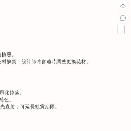
請慎思。
花材缺貨，設計師將會適時調整更換花材。
色風化掉落。
慢褪色。
陽光直射，可延長觀賞期限。