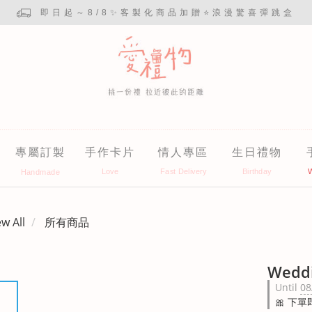
即日起～8/8✨客製化商品加贈⭐浪漫驚喜彈跳盒
專屬訂製
手作卡片
情人專區
生日禮物
ew All
所有商品
Weddi
Until
08
🎀 下單