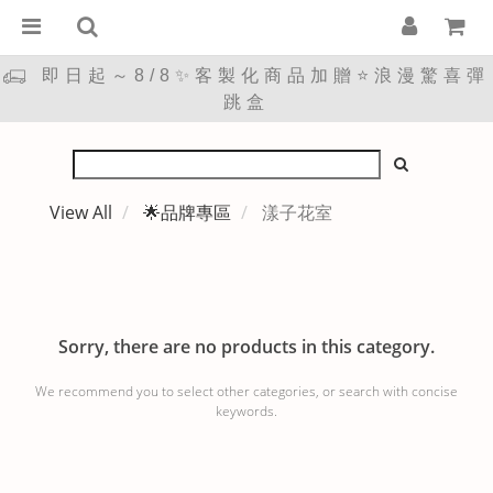
即日起～8/8✨客製化商品加贈⭐浪漫驚喜彈
跳盒
View All
🌟品牌專區
漾子花室
Sorry, there are no products in this category.
We recommend you to select other categories, or search with concise
keywords.