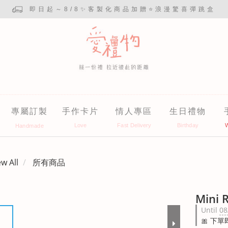
即日起～8/8✨客製化商品加贈⭐浪漫驚喜彈跳盒
專屬訂製
手作卡片
情人專區
生日禮物
ew All
所有商品
Mini 
Until
08
🎀 下單