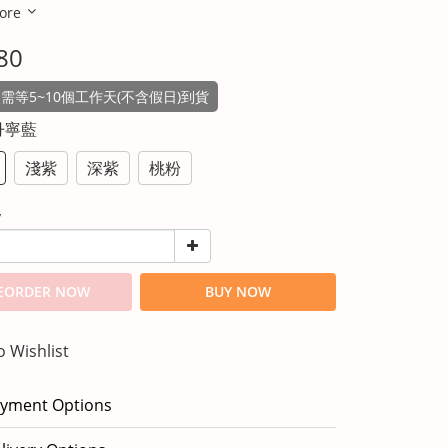
ore
80
需等5~10個工作天(不含假日)到貨
 丹寧藍
淺紫
深紫
桃粉
y
EORDER NOW
BUY NOW
o Wishlist
yment Options