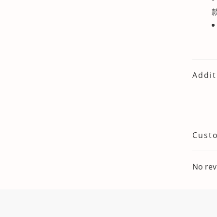
Addit
Cust
No rev