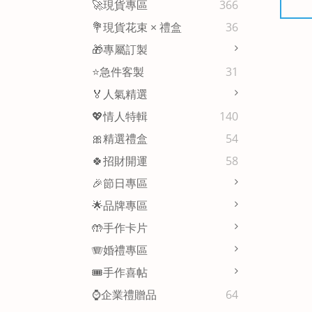
🚀現貨專區
366
💐現貨花束 × 禮盒
36
🎁專屬訂製
⭐急件客製
31
🏅人氣精選
💖情人特輯
140
🎀精選禮盒
54
🍀招財開運
58
🎉節日專區
🌟品牌專區
🤲手作卡片
🪗婚禮專區
🎟️手作喜帖
⌚企業禮贈品
64