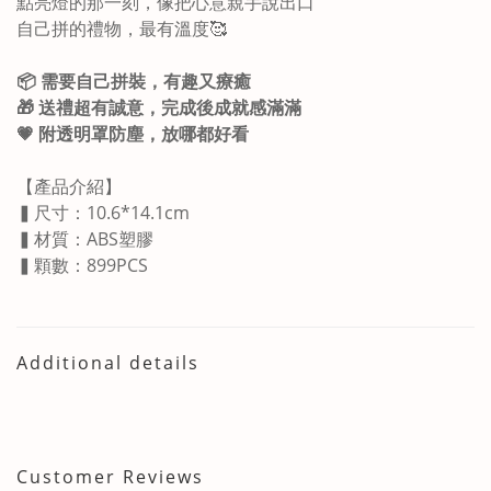
點亮燈的那一刻，像把心意親手說出口
自己拼的禮物，最有溫度🥰
📦 需要自己拼裝，有趣又療癒
🎁 送禮超有誠意，完成後成就感滿滿
💗 附透明罩防塵，放哪都好看
【產品介紹】
▍尺寸：10.6*14.1cm
▍材質：ABS塑膠
▍顆數：899PCS
Additional details
Customer Reviews