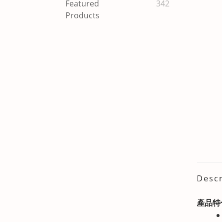
Featured
342
Products
Descr
產品特