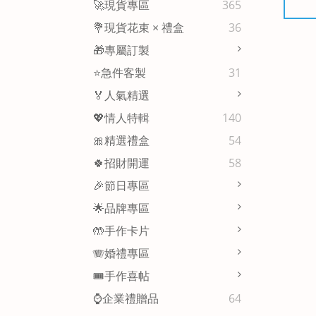
🚀現貨專區
365
💐現貨花束 × 禮盒
36
🎁專屬訂製
⭐急件客製
31
🏅人氣精選
💖情人特輯
140
🎀精選禮盒
54
🍀招財開運
58
🎉節日專區
🌟品牌專區
🤲手作卡片
🪗婚禮專區
🎟️手作喜帖
⌚企業禮贈品
64