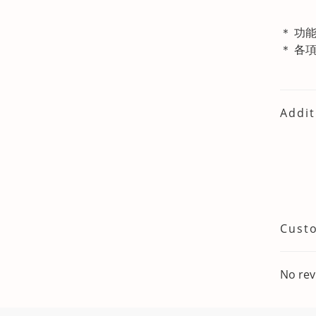
＊ 功
＊ 各
Addit
Cust
No rev