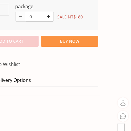
package
SALE NT$180
DD TO CART
BUY NOW
o Wishlist
livery Options