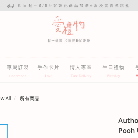
即日起～8/8✨客製化商品加贈⭐浪漫驚喜彈跳盒
專屬訂製
手作卡片
情人專區
生日禮物
ew All
所有商品
Autho
Pooh 