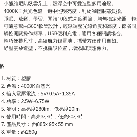
小熊維尼趴臥雲朵上，飄浮空中可愛造型多用途燈。
。
4000K自然光色溫，適中照明亮度，利於減輕眼部負擔
睡眠、放鬆、學習、閱讀10段式亮度調節，均勻穩定光照，
可隨意彎曲360°軟管設計，輕鬆調整光線角度和高度，節省
觸控開關操作簡單，USB便利充電，適用各種閱讀場合。
輕巧便攜尺寸，高續航力鋰電池，攜帶方便使用自如。
紓壓雲朵造型，不挑擺設位置，增添閱讀想像力。
格
材質：塑膠
色溫：4000K自然光
輸入電壓電流：5V/ 0.5A~1.35A
功率：2.5W~6.75W
流明：高亮度280lm、低亮度20lm
使用時間：高亮3小時，低亮80小時
產品尺寸： 約885x 95x 55 mm
重量：約280g