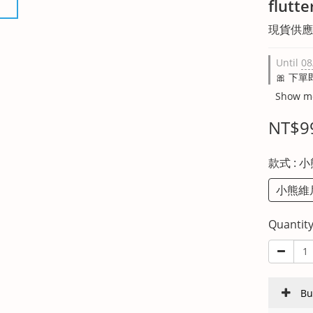
flutte
現貨供應
Until
08
🎀 下單
Show m
NT$9
款式
: 
小熊維
Quantit
Bu