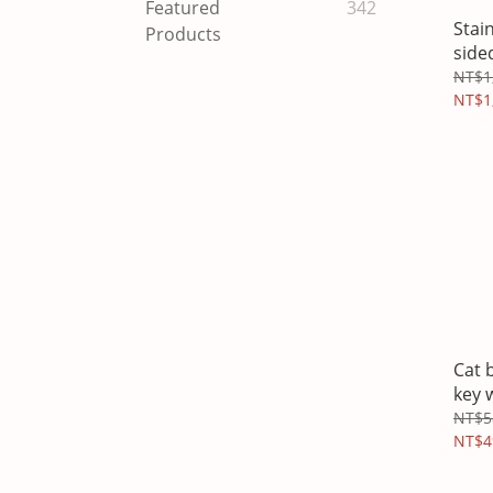
Featured
342
Stai
Products
side
NT$1
NT$1
Cat 
key 
NT$5
NT$4