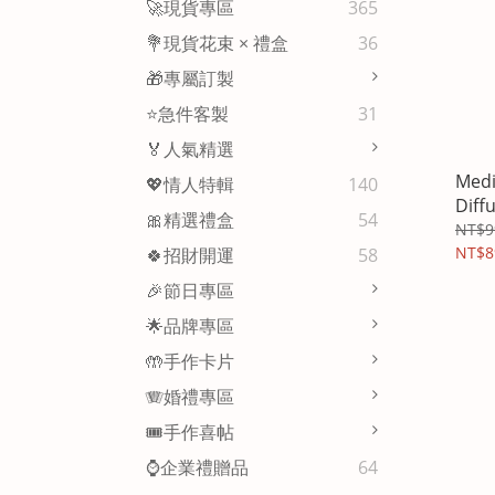
🚀現貨專區
365
💐現貨花束 × 禮盒
36
🎁專屬訂製
⭐急件客製
31
🏅人氣精選
Medi
💖情人特輯
140
Diff
🎀精選禮盒
54
NT$9
NT$8
🍀招財開運
58
🎉節日專區
🌟品牌專區
🤲手作卡片
🪗婚禮專區
🎟️手作喜帖
⌚企業禮贈品
64