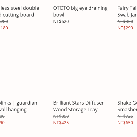
nless steel double
OTOTO big eye draining
Fairy Ta
d cutting board
bowl
Swab Jar
,280
NT$620
NT$360
,180
NT$290
blinks | guardian
Brilliant Stars Diffuser
Shake Gu
wall hanging
Wood Storage Tray
Smashe
80
NT$850
NT$725
90
NT$425
NT$650