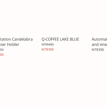
tation Candelabra
Q-COFFEE LAKE BLUE
Automati
user Holder
and vine
NT$480
NT$390
90
NT$390
90