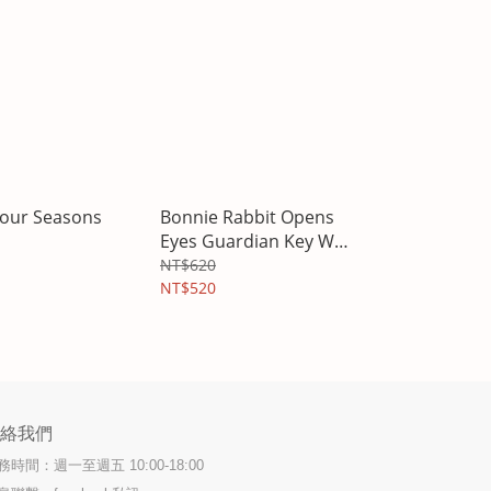
our Seasons
Bonnie Rabbit Opens
Eyes Guardian Key Wall
Hanging
NT$620
NT$520
聯絡我們
務時間：週一至週五 10:00-18:00