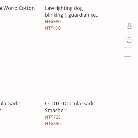
le World Cotton
Law fighting dog
blinking | guardian key
wall hanging
NT$580
NT$490
la Garlic
OTOTO Dracula Garlic
r
Smasher
NT$725
NT$650