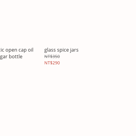
c open cap oil
glass spice jars
gar bottle
NT$350
NT$290