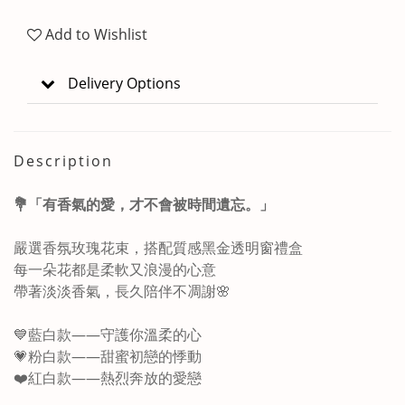
Add to Wishlist
Delivery Options
Description
💐「有香氣的愛，才不會被時間遺忘。」
嚴選香氛玫瑰花束，搭配質感黑金透明窗禮盒
每一朵花都是柔軟又浪漫的心意
帶著淡淡香氣，長久陪伴不凋謝🌸
💙藍白款——守護你溫柔的心
💗粉白款——甜蜜初戀的悸動
❤️紅白款——熱烈奔放的愛戀