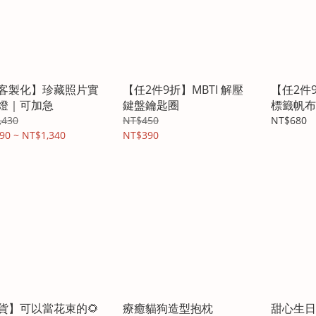
︎【客製化】珍藏照片實
【任2件9折】MBTI 解壓
【任2件9
燈｜可加急
鍵盤鑰匙圈
標籤帆布
,430
NT$450
NT$680
90 ~ NT$1,340
NT$390
貨】可以當花束的🌻
療癒貓狗造型抱枕
甜心生日