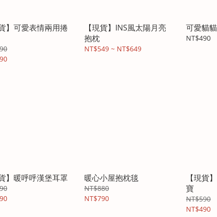
貨】可愛表情兩用捲
【現貨】INS風太陽月亮
可愛貓貓
抱枕
NT$490
90
NT$549 ~ NT$649
90
貨】暖呼呼漢堡耳罩
暖心小屋抱枕毯
【現貨】
寶
90
NT$880
90
NT$790
NT$590
NT$490