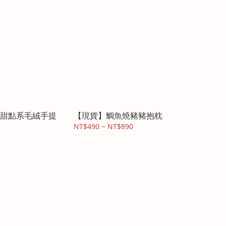
甜點系毛絨手提
【現貨】鯛魚燒豬豬抱枕
NT$490 ~ NT$890