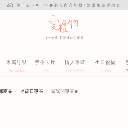
即日起～8/8✨客製化商品加贈⭐浪漫驚喜彈跳盒
專屬訂製
手作卡片
情人專區
生日禮物
部商品
🎉節日專區
聖誕節專區🎄