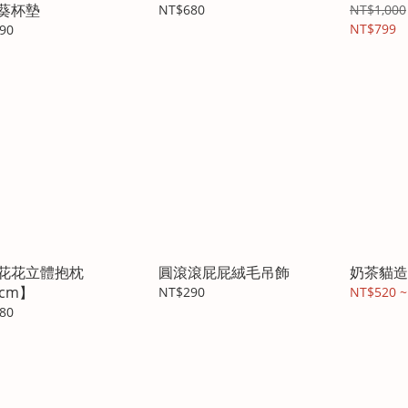
葵杯墊
NT$680
NT$1,000
NT$799
90
花花立體抱枕
圓滾滾屁屁絨毛吊飾
奶茶貓造
5cm】
NT$290
NT$520 ~
80