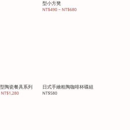
型小方凳
NT$490 ~ NT$680
型陶瓷餐具系列
日式手繪粗陶咖啡杯碟組
 NT$1,280
NT$580