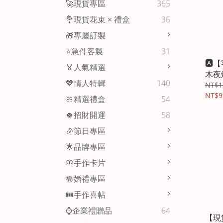
🚀現貨專區
365
💐現貨花束 × 禮盒
36
🎁專屬訂製
⭐急件客製
31
🅰
🏅人氣精選
木夜
💖情人特輯
140
NT$1
NT$9
🎀精選禮盒
54
🍀招財開運
58
🎉節日專區
🌟品牌專區
🤲手作卡片
🪗婚禮專區
🎟️手作喜帖
⌚企業禮贈品
64
【現