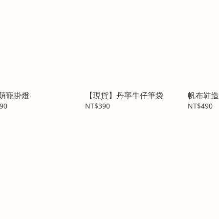
萌寵掛燈
【現貨】丹寧牛仔筆袋
帆布鞋造
90
NT$390
NT$490