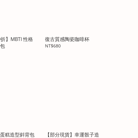
折】MBTI 性格
復古質感陶瓷咖啡杯
包
NT$680
蛋糕造型斜背包
【部分現貨】幸運骰子造