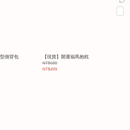
型側背包
【現貨】開運福馬抱枕
NT$680
NT$499