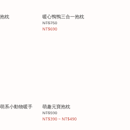
抱枕
暖心鴨鴨三合一抱枕
NT$750
NT$690
萌系小動物暖手
萌趣元寶抱枕
NT$590
NT$390 ~ NT$490