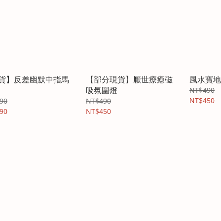
貨】反差幽默中指馬
【部分現貨】厭世療癒磁
風水寶地
吸氛圍燈
NT$490
NT$450
90
NT$490
90
NT$450