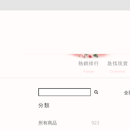
熱銷排行
急找現貨
全
分類
所有商品
923