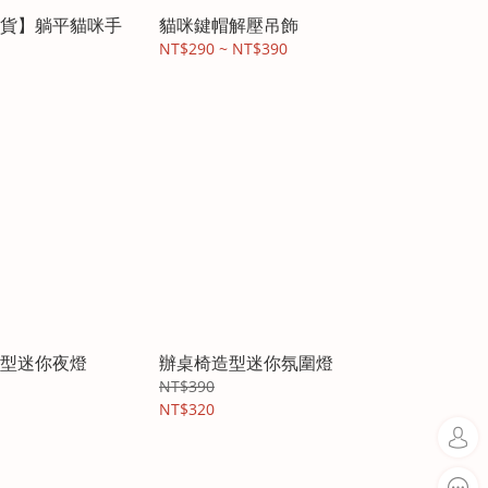
貨】躺平貓咪手
貓咪鍵帽解壓吊飾
NT$290 ~ NT$390
型迷你夜燈
辦桌椅造型迷你氛圍燈
NT$390
NT$320