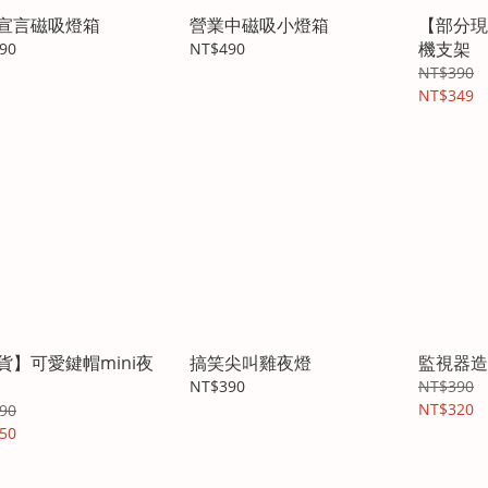
宣言磁吸燈箱
營業中磁吸小燈箱
【部分現
機支架
90
NT$490
NT$390
NT$349
貨】可愛鍵帽mini夜
搞笑尖叫雞夜燈
監視器造
NT$390
NT$390
NT$320
90
50