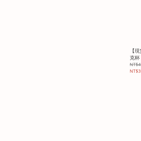
【現
克杯
NT$4
NT$3