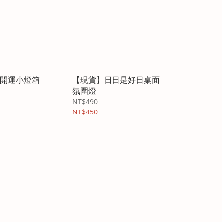
開運小燈箱
【現貨】日日是好日桌面
氛圍燈
NT$490
NT$450