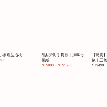
小象造型抱枕
甜點派對手提被｜加厚北
【現貨】
極絨
毯｜三色
80
NT$880 ~ NT$1,280
NT$490