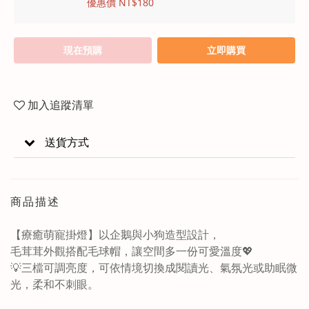
優惠價 NT$180
現在預購
立即購買
加入追蹤清單
送貨方式
商品描述
【療癒萌寵掛燈】以企鵝與小狗造型設計，
毛茸茸外觀搭配毛球帽，讓空間多一份可愛溫度💖
💡三檔可調亮度，可依情境切換成閱讀光、氣氛光或助眠微
光，柔和不刺眼。