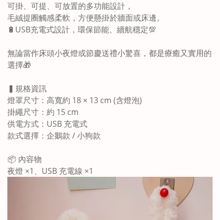
可掛、可提、可放置的多功能設計，
毛
絨提圈觸感柔軟，方便懸掛於牆面或床邊。
🔋USB充電式設計，環保節能、續航穩定💯
無論當作床頭小夜燈或節慶送禮小驚喜，都是療癒又實用的
選擇🎁
▍規格資訊
燈罩尺寸：高寬約 18 × 13 cm (含燈泡)
掛繩尺寸：約
15 cm
供電方式：USB 充電式
款式選擇：企鵝款 / 小狗款
📦 內容物
夜燈 ×1、USB 充電線 ×1