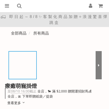
即日起～8/8✨客製化商品加贈⭐浪漫驚喜彈
跳盒
全部商品
所有商品
療癒萌寵掛燈
至
08/10 16:00
截止
全店，🐎 滿 $2,000 贈開運招財馬💰
全店，🎀 下單即贈紙袋／提袋
查看更多