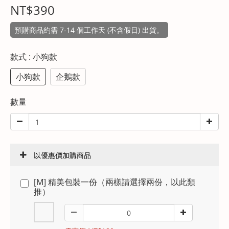
NT$390
預購商品約需 7-14 個工作天 (不含假日) 出貨。
款式
: 小狗款
小狗款
企鵝款
數量
以優惠價加購商品
[M] 精美包裝一份（兩樣請選擇兩份，以此類
推）