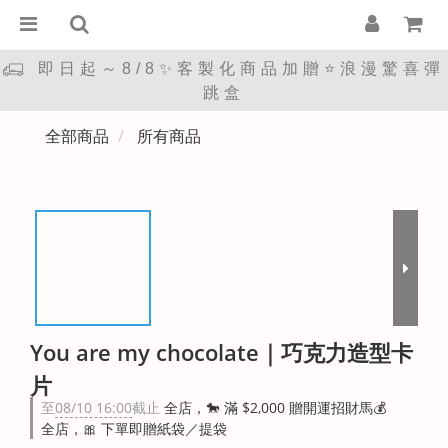
即日起～8/8✨客製化商品加贈⭐浪漫驚喜彈
跳盒
全部商品
所有商品
You are my chocolate｜巧克力造型卡
片
至
08/10 16:00
截止
全店，🐎 滿 $2,000 贈開運招財馬💰
全店，🎀 下單即贈紙袋／提袋