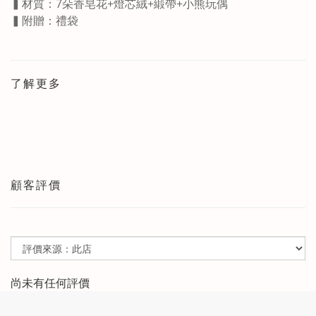
▍材質：7朵香皂花+燈芯絨+緞帶+小熊玩偶
▍附贈：禮袋
了解更多
顧客評價
尚未有任何評價