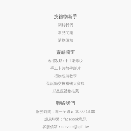
挑禮物新手
關於我們
常見問題
購物須知
靈感櫥窗
送禮攻略x手工教學文
手工卡片教學影片
禮物包裝教學
聖誕節交換禮物大寶典
12星座禮物推薦
聯絡我們
服務時間：週一至週五 10:00-18:00
訊息聯繫：facebook私訊
客服信箱：
service@igift.tw