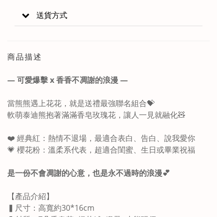
送貨方式
商品描述
— 可愛爆擊 x 香香不凋謝的浪漫 —
當熊熊遇上花花，就是送禮最強聯名組合💝
軟萌泰迪熊抱著滿滿香皂玫瑰花，讓人一見就融化🧸
❤️ 經典紅：熱情不退場，最適合表白、告白、說我愛你
💗 櫻花粉：溫柔系代表，超適合閨蜜、生日或畢業祝福
是一份不會凋謝的心意，也是永不過時的浪漫
💕
【產品介紹】
▍尺寸：高寬約30*16cm