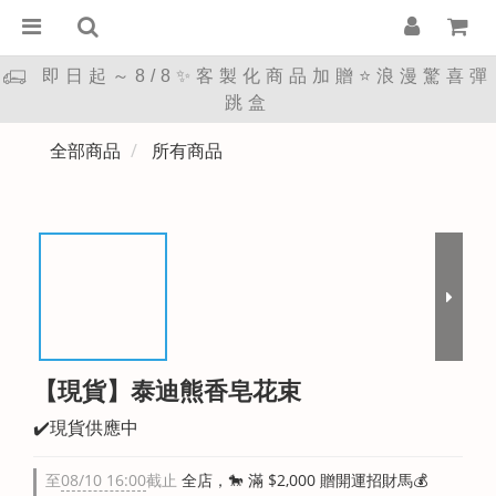
即日起～8/8✨客製化商品加贈⭐浪漫驚喜彈
跳盒
全部商品
所有商品
【現貨】泰迪熊香皂花束
✔️現貨供應中
至
08/10 16:00
截止
全店，🐎 滿 $2,000 贈開運招財馬💰