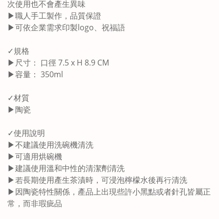
次使用也不會產生異味
▶職人手工製作，品質保證
▶可依企業需求印製logo、祝福語
✓規格
▶尺寸： 口徑 7.5 x H 8.9 CM
▶容量： 350ml
✓材質
▶陶瓷
✓使用說明
▶不建議使用洗碗機清洗
▶可適用烘碗機
▶建議使用溫和中性的清潔劑清洗
▶若長期使用產生茶漬時，可浸泡檸檬水後再行清洗
▶因陶瓷特性關係，產品上出現些許小黑點或者針孔皆屬正
常，而非瑕疵品