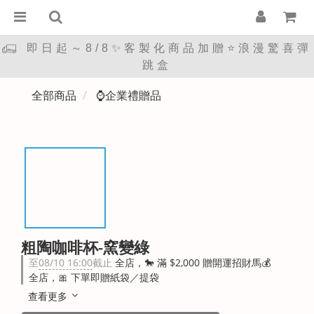
即日起～8/8✨客製化商品加贈⭐浪漫驚喜彈
跳盒
全部商品
⌚企業禮贈品
粗陶咖啡杯-窯變綠
至
08/10 16:00
截止
全店，🐎 滿 $2,000 贈開運招財馬💰
全店，🎀 下單即贈紙袋／提袋
查看更多