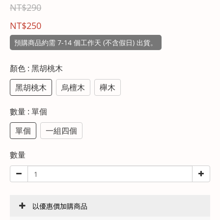
NT$290
NT$250
預購商品約需 7-14 個工作天 (不含假日) 出貨。
顏色
: 黑胡桃木
黑胡桃木
烏檀木
櫸木
數量
: 單個
單個
一組四個
數量
以優惠價加購商品