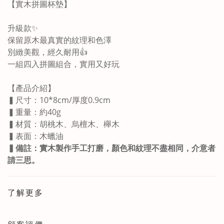
【
實木拼圖杯墊
】
升級款✨
保留原木最真實的紋理和色澤
別緻美觀，經久耐用👍
一組四入拼圖組合，實用又好玩
【產品介紹】
▍尺寸：10*8cm/厚度0.9cm
▍重量：約40g
▍材質：胡桃木、烏檀木、櫸木
▍表面：木蠟油
▍備註：實木製作手工打磨，顏色和紋理不盡相同，介意者
請三思。
了解更多