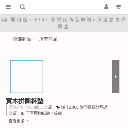
即日起～8/8✨客製化商品加贈⭐浪漫驚喜彈
跳盒
全部商品
所有商品
實木拼圖杯墊
至
08/10 16:00
截止
全店，🐎 滿 $2,000 贈開運招財馬💰
全店，🎀 下單即贈紙袋／提袋
查看更多