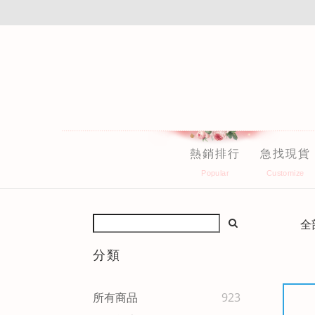
熱銷排行
急找現貨
全
分類
所有商品
923