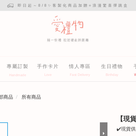
即日起～8/8✨客製化商品加贈⭐浪漫驚喜彈跳盒
專屬訂製
手作卡片
情人專區
生日禮物
部商品
所有商品
【現
✔️現貨