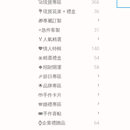
🚀現貨專區
366
💐現貨花束 × 禮盒
36
🎁專屬訂製
⭐急件客製
31
🏅人氣精選
💖情人特輯
140
🎀精選禮盒
54
🍀招財開運
58
🎉節日專區
🌟品牌專區
🤲手作卡片
🪗婚禮專區
🎟️手作喜帖
⌚企業禮贈品
64