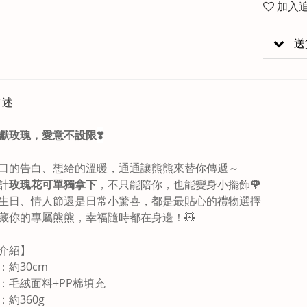
加入
送
描述
獻玫瑰，愛意不設限
❣️
口的告白、想給的溫暖，通通讓熊熊來替你傳遞～
計
玫瑰花可單獨拿下
，不只能陪你，也能變身小擺飾
🌹
生日、情人節還是日常小驚喜，都是最貼心的禮物選擇
藏你的專屬熊熊，幸福隨時都在身邊！🧸
介紹】
：約30cm
：毛絨面料+PP棉填充
：約360g