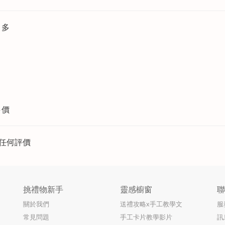
更多
評價
任何評價
挑禮物新手
靈感櫥窗
關於我們
送禮攻略x手工教學文
服
常見問題
手工卡片教學影片
訊