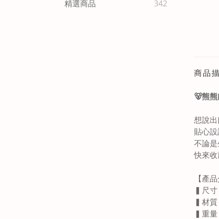
精選商品
342
商品
🐻
熊熊
想說出
貼心設
不論是
快來收
【產品
▍尺寸
▍材質
▍重量