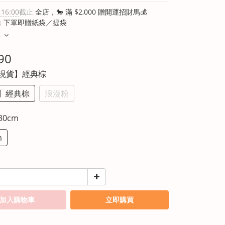
 16:00
截止
全店，🐎 滿 $2,000 贈開運招財馬💰
 下單即贈紙袋／提袋
多
90
【現貨】經典棕
】經典棕
浪漫粉
30cm
m
加入購物車
立即購買