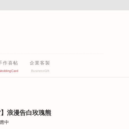
手作喜帖
企業客製
貨】浪漫告白玫瑰熊
供應中