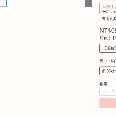
至
08/10
全店，
查看更
NT$6
顏色
: 
【現貨
尺寸
: 約
約30c
數量