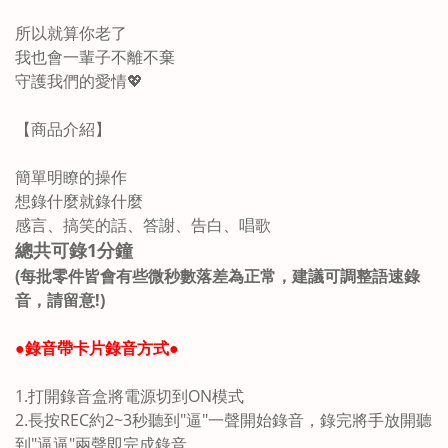
所以就算你老了
我也會一輩子不離不棄
守護我們的愛情💖
【商品介紹】
簡單明瞭的操作
想錄什麼就錄什麼
感言、搞笑的話、答謝、告白、唱歌
總共可錄1分鐘
(每批零件皆會有些微秒數落差為正常，建議可調整語速錄
音，請留意!)
●錄音帶卡片錄音方式●
1.打開錄音盒將電源切到ON模式
2.長按REC約2~3秒聽到"逼"一聲開始錄音，錄完將手放開聽
到"逼逼"兩聲即完成錄音