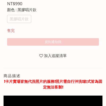
NT$990
顏色
: 黑膠唱片款
黑膠唱片款
售完
貨到通知我
加入追蹤清單
商品描述
❗️卡片賣場皆無代洗照片的服務❗️照片需自行沖洗❗️款式皆為固
定無法客製❗️