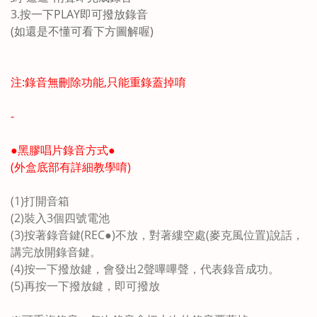
3.按一下PLAY即可撥放錄音
(如還是不懂可看下方圖解喔)
注:錄音無刪除功能,只能重錄蓋掉唷
-
●黑膠唱片錄音方式●
(外盒底部有詳細教學唷)
(1)打開音箱
(2)裝入3個四號電池
(3)按著錄音鍵(REC●)不放，對著縷空處(麥克風位置)說話，
講完放開錄音鍵。
(4)按一下撥放鍵，會發出2聲嗶嗶聲，代表錄音成功。
(5)再按一下撥放鍵，即可撥放