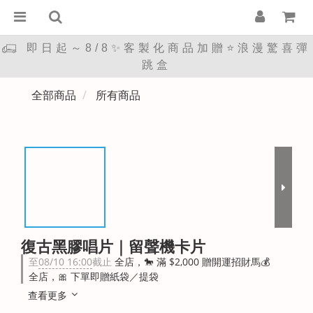
即日起～8/8✨客製化商品加贈⭐浪漫驚喜彈
跳盒
全部商品
所有商品
復古黑膠唱片｜留聲機卡片
至
08/10 16:00
截止
全店，🐎 滿 $2,000 贈開運招財馬💰
全店，🎀 下單即贈紙袋／提袋
查看更多