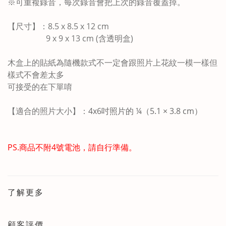
※可重複錄音，每次錄音會把上次的錄音覆蓋掉。
【尺寸】：8.5 x 8.5 x 12 cm
9 x 9 x 13 cm (含透明盒)
木盒上的貼紙為隨機款式不一定會跟照片上花紋一模一樣但
樣式不會差太多
可接受的在下單唷
【適合的照片大小】：
4x6吋照片的
¼（5.1 × 3.8 cm）
PS.商品不附4號電池，請自行準備。
了解更多
顧客評價