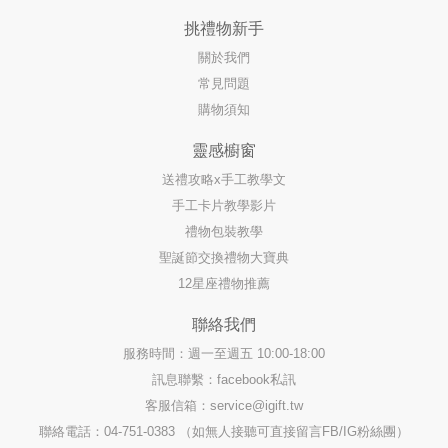
挑禮物新手
關於我們
常見問題
購物須知
靈感櫥窗
送禮攻略x手工教學文
手工卡片教學影片
禮物包裝教學
聖誕節交換禮物大寶典
12星座禮物推薦
聯絡我們
服務時間：週一至週五 10:00-18:00
訊息聯繫：facebook私訊
客服信箱：
service@igift.tw
聯絡電話：04-751-0383 （如無人接聽可直接留言FB/IG粉絲團）