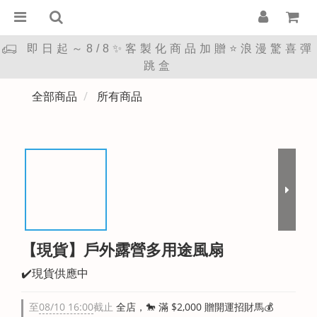
即日起～8/8✨客製化商品加贈⭐浪漫驚喜彈
跳盒
全部商品
所有商品
【現貨】戶外露營多用途風扇
✔️現貨供應中
至
08/10 16:00
截止
全店，🐎 滿 $2,000 贈開運招財馬💰