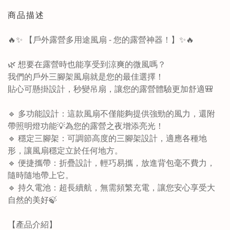
商品描述
🔥✨ 【戶外露營多用途風扇 - 您的露營神器！】✨🔥
🌿 想要在露營時也能享受到涼爽的微風嗎？
我們的戶外三腳架風扇就是您的最佳選擇！
貼心可懸掛設計，秒變吊扇
，讓您的露營體驗更加舒適
🎒
🔹 多功能設計：這款風扇不僅能夠提供強勁的風力，還附
帶照明燈功能💡為您的露營之夜增添亮光！
🔹 穩定三腳架：可調節高度的三腳架設計，適應各種地
形，讓風扇穩定立於任何地方。
🔹 便捷攜帶：折疊設計，輕巧易攜，放進背包毫不費力，
隨時隨地帶上它。
🔹 持久電池：超長續航，無需頻繁充電，讓您安心享受大
自然的美好🍃
【產品介紹】