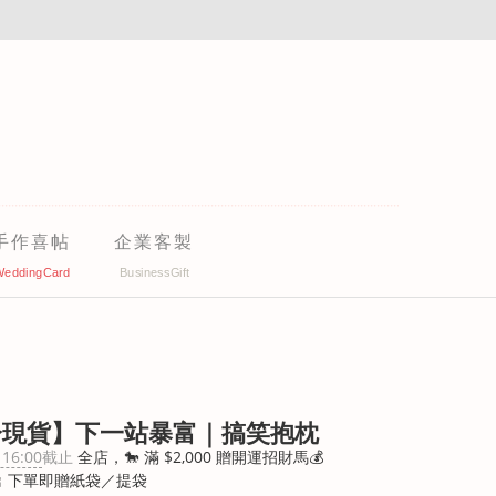
手作喜帖
企業客製
分現貨】下一站暴富｜搞笑抱枕
 16:00
截止
全店，🐎 滿 $2,000 贈開運招財馬💰
 下單即贈紙袋／提袋