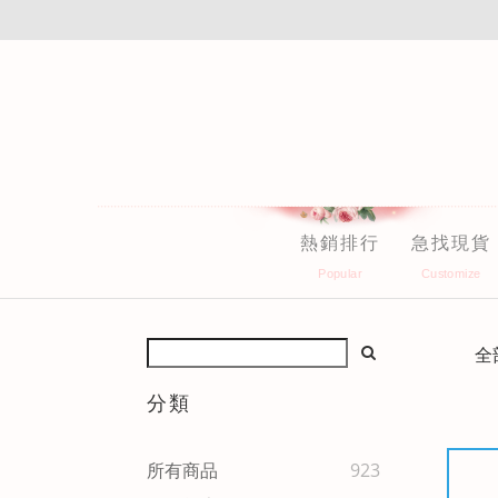
熱銷排行
急找現貨
全
分類
所有商品
923