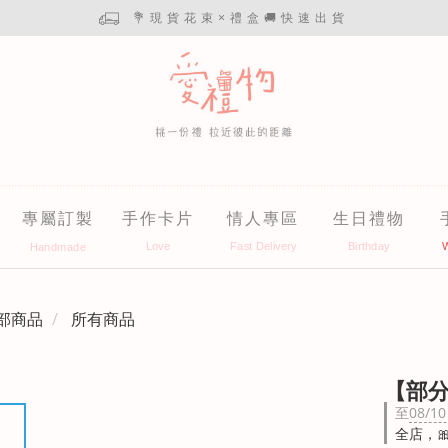
💐現貨花束×禮盒🚚快速出貨
專屬訂製
手作卡片
情人專區
生日禮物
部商品
所有商品
【部
至
08/10
全店，