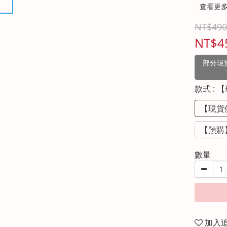
查看更
NT$490
NT$4
部分現貨
款式
: 
【現貨
【預購
數量
加入