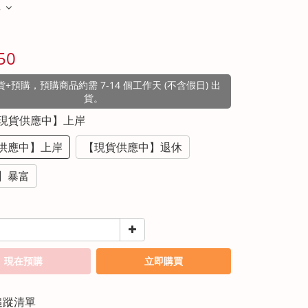
多
50
+預購，預購商品約需 7-14 個工作天 (不含假日) 出
貨。
【現貨供應中】上岸
供應中】上岸
【現貨供應中】退休
】暴富
現在預購
立即購買
追蹤清單