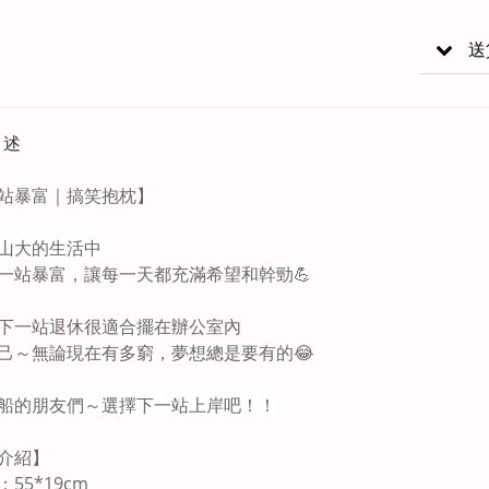
送
描述
站暴富｜搞笑抱枕
】
山大的生活中
一站暴富，讓每一天都充滿希望和幹勁
💪
下一站退休很適合擺在辦公室內
己～無論現在有多窮，夢想總是要有的😂
船的朋友們～選擇下一站上岸吧！！
介紹】
55*19cm