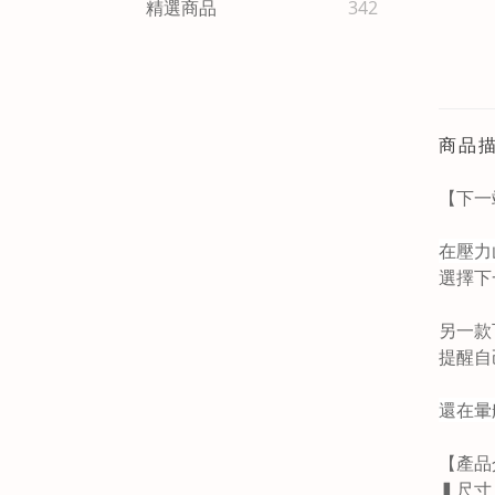
精選商品
342
商品
【
下一
在壓力
選擇下
另一款
提醒自
還在暈
【產品
▍尺寸：