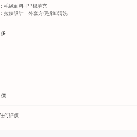
：毛絨面料+PP棉填充
：拉鍊設計，外套方便拆卸清洗
更多
評價
任何評價