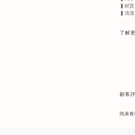
▍材質
▍清潔
了解
顧客
尚未有