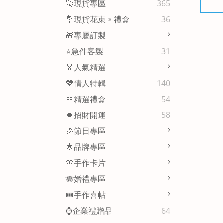
🚀現貨專區
365
💐現貨花束 × 禮盒
36
🎁專屬訂製
⭐急件客製
31
🏅人氣精選
💖情人特輯
140
🎀精選禮盒
54
🍀招財開運
58
🎉節日專區
🌟品牌專區
🤲手作卡片
🪗婚禮專區
🎟️手作喜帖
⌚企業禮贈品
64