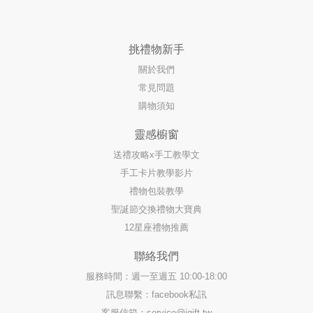
挑禮物新手
關於我們
常見問題
購物須知
靈感櫥窗
送禮攻略x手工教學文
手工卡片教學影片
禮物包裝教學
聖誕節交換禮物大寶典
12星座禮物推薦
聯絡我們
服務時間：週一至週五 10:00-18:00
訊息聯繫：facebook私訊
客服信箱：
service@igift.tw