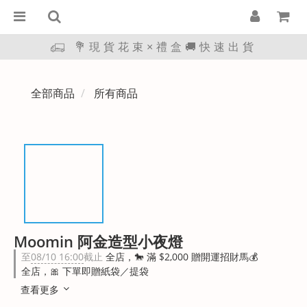
💐現貨花束×禮盒🚚快速出貨
全部商品
所有商品
Moomin 阿金造型小夜燈
至
08/10 16:00
截止
全店，🐎 滿 $2,000 贈開運招財馬💰
全店，🎀 下單即贈紙袋／提袋
查看更多