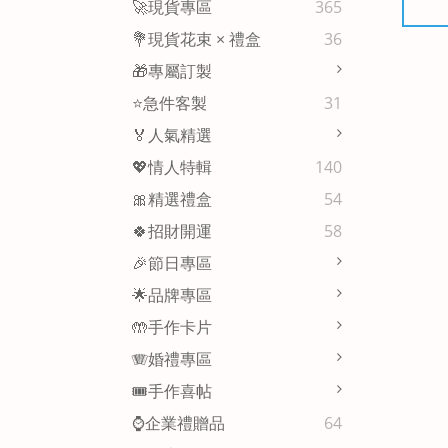
🚀現貨專區
365
💐現貨花束 × 禮盒
36
🎁專屬訂製
⭐急件客製
31
🏅人氣精選
💖情人特輯
140
🎀精選禮盒
54
🍀招財開運
58
🎉節日專區
🌟品牌專區
🤲手作卡片
🪗婚禮專區
🎟️手作喜帖
⌚企業禮贈品
64