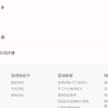
更多
評價
任何評價
挑禮物新手
靈感櫥窗
關於我們
送禮攻略x手工教學文
服
常見問題
手工卡片教學影片
訊
購物須知
禮物包裝教學
客
聖誕節交換禮物大寶典
聯
團
12星座禮物推薦