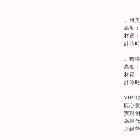
。阿
高度：1
材質： 
計時時
。嚕
高度：1
材質： 
計時時
VIP
匠心
實現
為現
所經