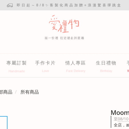
即日起～8/8✨客製化商品加贈⭐浪漫驚喜彈跳盒
專屬訂製
手作卡片
情人專區
生日禮物
部商品
所有商品
Moo
至
08/10
全店，