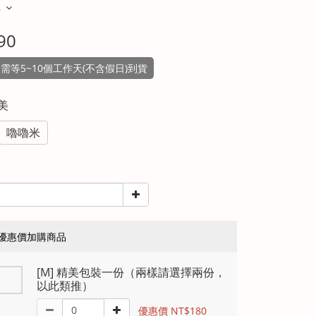
多
90
需等5~10個工作天(不含假日)到貨
阿美
嚕嚕米
優惠價加購商品
[M] 精美包裝一份（兩樣請選擇兩份，
以此類推）
優惠價 NT$180