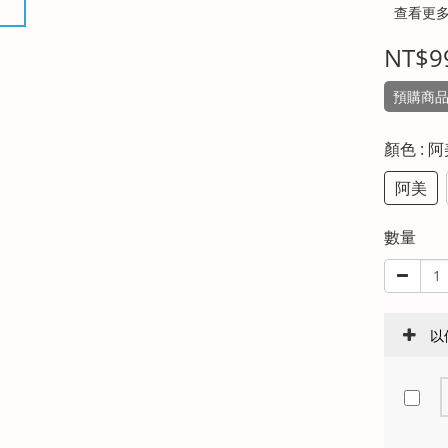
查看更
NT$9
預購商品
顏色
: 
阿美
數量
以