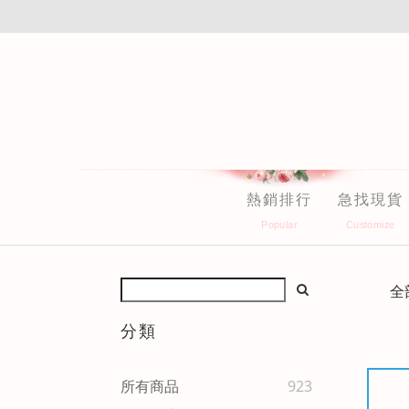
熱銷排行
急找現貨
全
分類
所有商品
923