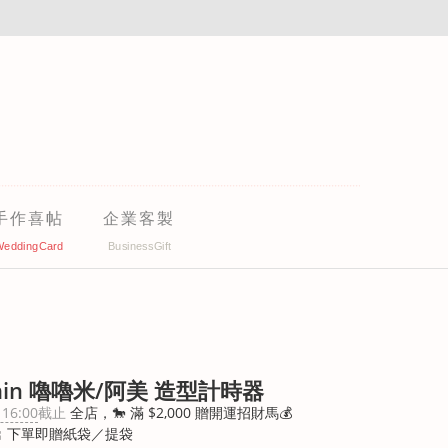
手作喜帖
企業客製
min 嚕嚕米/阿美 造型計時器
 16:00
截止
全店，🐎 滿 $2,000 贈開運招財馬💰
 下單即贈紙袋／提袋