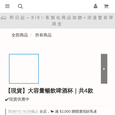
即日起～8/8✨客製化商品加贈⭐浪漫驚喜彈
跳盒
全部商品
所有商品
【現貨】大容量暢飲啤酒杯｜共4款
✔️現貨供應中
至
08/10 16:00
截止
全店，🐎 滿 $2,000 贈開運招財馬💰