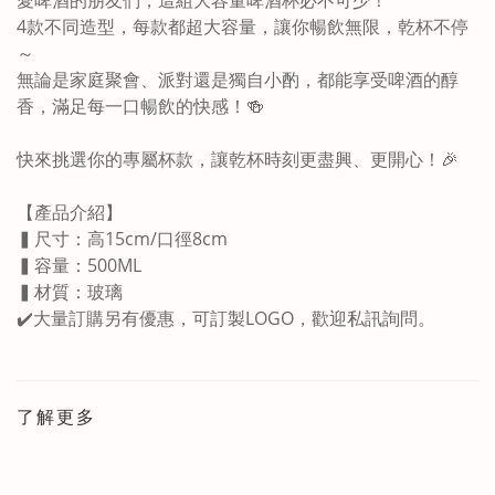
愛啤酒的朋友們，這組大容量啤酒杯必不可少！
4款不同造型，每款都超大容量，讓你暢飲無限，乾杯不停
～
無論是家庭聚會、派對還是獨自小酌，都能享受啤酒的醇
香，滿足每一口暢飲的快感！🍻
快來挑選你的專屬杯款，讓乾杯時刻更盡興、更開心！🎉
【產品介紹】
▍尺寸：高15cm/口徑8cm
▍容量：500ML
▍材質：玻璃
✔️大量訂購另有優惠，可訂製LOGO，歡迎私訊詢問。
了解更多