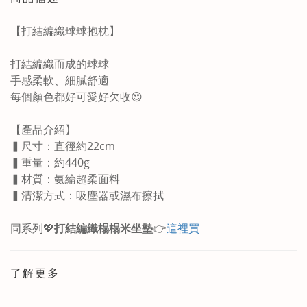
【
打結編織球球抱枕
】
打結編織而成的球球
手感柔軟、細膩舒適
每個顏色都好可愛好欠收😍
【產品介紹】
▍尺寸：直徑約22cm
▍重量：約440g
▍材質：氨綸超柔面料
▍清潔方式：吸塵器或濕布擦拭
同系列💖
打結編織榻榻米坐墊
👉
這裡買
了解更多