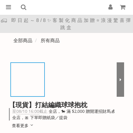
即日起～8/8✨客製化商品加贈⭐浪漫驚喜彈
跳盒
全部商品
所有商品
【現貨】打結編織球球抱枕
至
08/10 16:00
截止
全店，🐎 滿 $2,000 贈開運招財馬💰
全店，🎀 下單即贈紙袋／提袋
查看更多