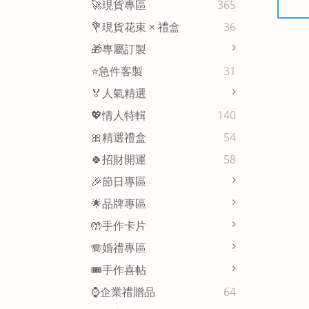
🚀現貨專區
365
💐現貨花束 × 禮盒
36
🎁專屬訂製
⭐急件客製
31
🏅人氣精選
💖情人特輯
140
🎀精選禮盒
54
🍀招財開運
58
🎉節日專區
🌟品牌專區
🤲手作卡片
🪗婚禮專區
🎟️手作喜帖
⌚企業禮贈品
64