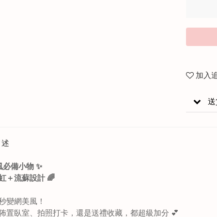
加入
送
描述
s風必備小物 ✨
虹＋流蘇設計 🌈
秒變網美風！
佈置臥室、拍照打卡，還是送禮收藏，都超級加分 💕