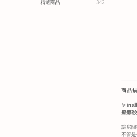
精選商品
342
商品
✨ in
療癒彩
讓房間
不管是