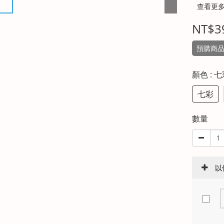
查看更
NT$3
預購商品約
顏色
: 
七彩
數量
以