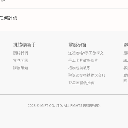
任何評價
挑禮物新手
靈感櫥窗
關於我們
送禮攻略x手工教學文
服
常見問題
手工卡片教學影片
訊
購物須知
禮物包裝教學
客
聖誕節交換禮物大寶典
聯
團
12星座禮物推薦
2023 © IGIFT CO. LTD. ALL RIGHTS RESERVED.