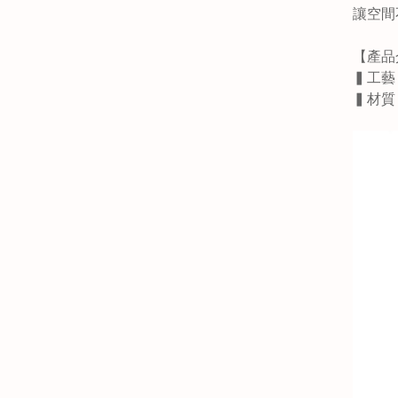
讓空間
【產品
▍工藝
▍材質