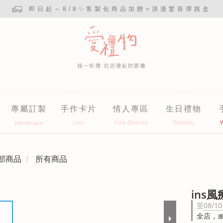
即日起～8/8✨客製化商品加贈⭐浪漫驚喜彈跳盒
專屬訂製
手作卡片
情人專區
生日禮物
部商品
所有商品
ins
至
08/10
全店，