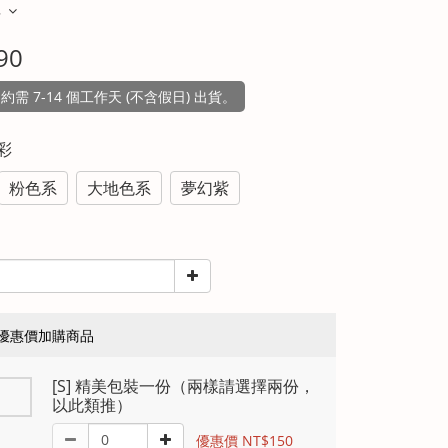
多
90
需 7-14 個工作天 (不含假日) 出貨。
七彩
粉色系
大地色系
夢幻紫
優惠價加購商品
[S] 精美包裝一份（兩樣請選擇兩份，
以此類推）
優惠價 NT$150