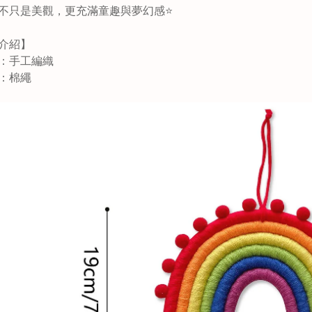
不只是美觀，更充滿童趣與夢幻感⭐
介紹】
：手工編織
：棉繩