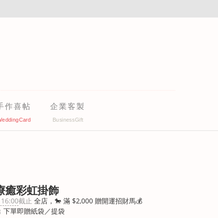
手作喜帖
企業客製
風療癒彩虹掛飾
 16:00
截止
全店，🐎 滿 $2,000 贈開運招財馬💰
 下單即贈紙袋／提袋