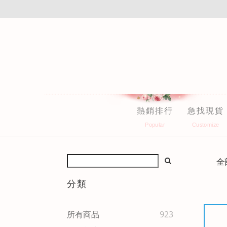
熱銷排行
急找現貨
全
分類
所有商品
923