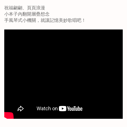
祝福翩翩、頁頁浪漫
小本子內翻開層疊想念
手風琴式小機關，就讓記憶美妙歌唱吧！