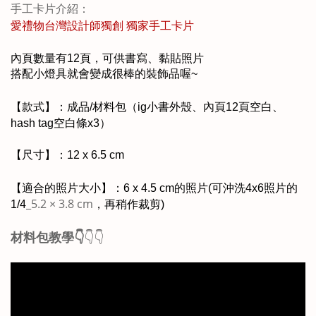
手工卡片介紹：
愛禮物台灣
設計師獨
創
獨家手工卡片
內頁數量有12頁，可供書寫、黏貼照片
搭配小燈具就會變成很棒的裝飾品喔~
【款式】：成品/材料包（ig小書外殼、內頁12頁空白、
hash tag空白條x3）
【尺寸】：12 x 6.5 cm
【適合的照片大小】：6 x 4.5 cm的照片(可沖洗4x6照片的
_5.2 × 3.8 cm
1/4
，再稍作裁剪)
材料包教學👇
👇👇