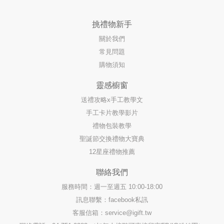
挑禮物新手
關於我們
常見問題
購物須知
靈感櫥窗
送禮攻略x手工教學文
手工卡片教學影片
禮物包裝教學
聖誕節交換禮物大寶典
12星座禮物推薦
聯絡我們
服務時間：週一至週五 10:00-18:00
訊息聯繫：facebook私訊
客服信箱：
service@igift.tw