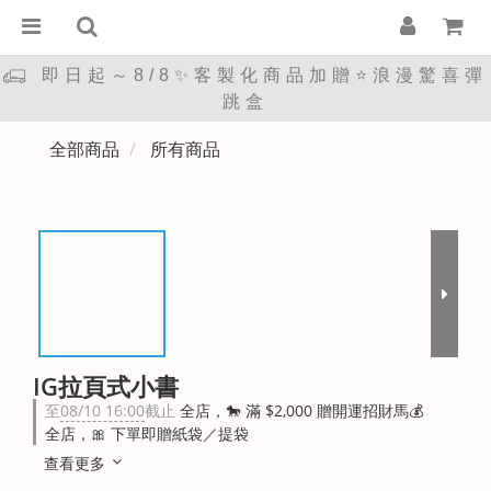
即日起～8/8✨客製化商品加贈⭐浪漫驚喜彈
跳盒
全部商品
所有商品
IG拉頁式小書
至
08/10 16:00
截止
全店，🐎 滿 $2,000 贈開運招財馬💰
全店，🎀 下單即贈紙袋／提袋
查看更多