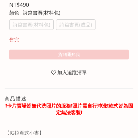
NT$490
顏色
: 詩篇書頁(材料包)
詩篇書頁(材料包)
詩篇書頁(成品)
售完
貨到通知我
加入追蹤清單
商品描述
❗️卡片賣場皆無代洗照片的服務❗️照片需自行沖洗❗️款式皆為固
定無法客製❗️
【IG拉頁式小書】