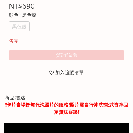
NT$690
顏色
: 黑色殼
黑色殼
售完
貨到通知我
加入追蹤清單
商品描述
❗️卡片賣場皆無代洗照片的服務❗️照片需自行沖洗❗️款式皆為固
定無法客製❗️