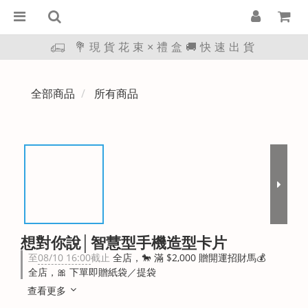
💐現貨花束×禮盒🚚快速出貨
全部商品
所有商品
想對你說│智慧型手機造型卡片
至
08/10 16:00
截止
全店，🐎 滿 $2,000 贈開運招財馬💰
全店，🎀 下單即贈紙袋／提袋
查看更多