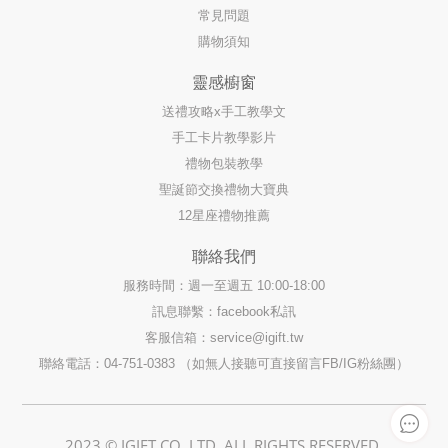
常見問題
購物須知
靈感櫥窗
送禮攻略x手工教學文
手工卡片教學影片
禮物包裝教學
聖誕節交換禮物大寶典
12星座禮物推薦
聯絡我們
服務時間：週一至週五 10:00-18:00
訊息聯繫：facebook私訊
客服信箱：
service@igift.tw
聯絡電話：04-751-0383 （如無人接聽可直接留言FB/IG粉絲團）
2023 © IGIFT CO. LTD. ALL RIGHTS RESERVED.