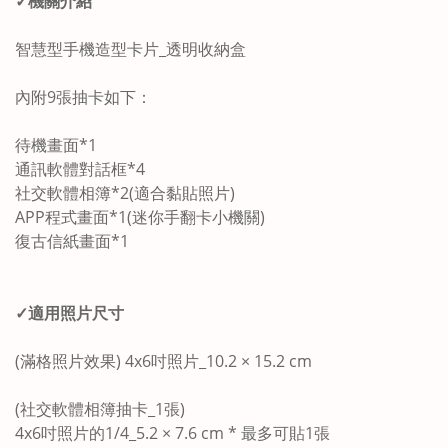
✓機關介紹
智慧型手機造型卡片_透明收納盒
內附9張抽卡如下：
待機畫面*1
通訊軟體對話框*4
社交軟體相簿*2(適合黏貼照片)
APP程式畫面*1(迷你手翻卡小機關)
復古信紙畫面*1
✓適用照片尺寸
(滿格照片效果) 4x6吋照片_10.2 × 15.2 cm
(社交軟體相簿抽卡_1張)
4x6吋照片的1/4_5.2 × 7.6 cm * 最多可貼1張