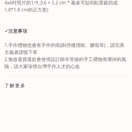
4x6吋照片的1/9_3.6 × 5.2 cm * 最多可貼8張(需裁切成
1.8*1.8 cm的正方形)
✓注意事項
1.手作禮物也會有手作的痕跡(些微摺痕、膠痕等)，請完美
主義者謹慎下單
2.無故退貨退款會使得設計師辛苦做的手工禮物有壞掉的風
險，請大家珍惜台灣手作人才的心血
了解更多