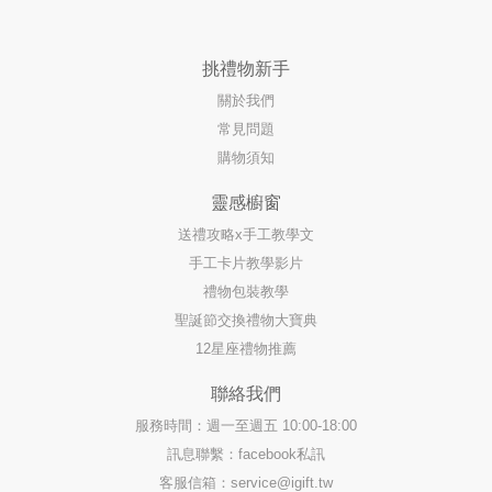
挑禮物新手
關於我們
常見問題
購物須知
靈感櫥窗
送禮攻略x手工教學文
手工卡片教學影片
禮物包裝教學
聖誕節交換禮物大寶典
12星座禮物推薦
聯絡我們
服務時間：週一至週五 10:00-18:00
訊息聯繫：facebook私訊
客服信箱：
service@igift.tw