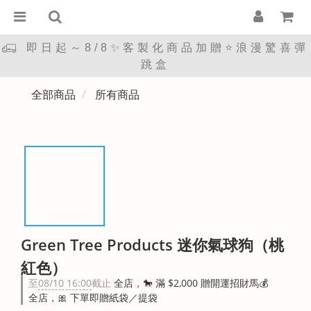
即日起～8/8✨客製化商品加贈⭐浪漫驚喜彈
跳盒
全部商品
所有商品
Green Tree Products 迷你氣球狗（桃
紅色）
至
08/10 16:00
截止
全店，🐎 滿 $2,000 贈開運招財馬💰
全店，🎀 下單即贈紙袋／提袋