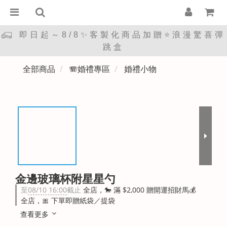
即日起～8/8✨客製化商品加贈⭐浪漫驚喜彈
跳盒
全部商品
🪗婚禮專區
婚禮小物
金邊玻璃杯附星星勺
至
08/10 16:00
截止
全店，🐎 滿 $2,000 贈開運招財馬💰
全店，🎀 下單即贈紙袋／提袋
查看更多