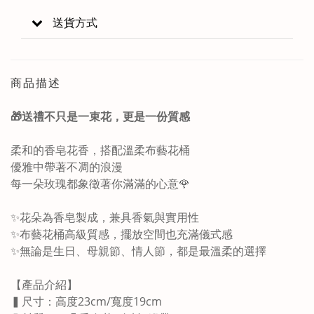
送貨方式
商品描述
🎁送禮不只是一束花，更是一份質感
柔和的香皂花香，搭配溫柔布藝花桶
優雅中帶著不凋的浪漫
每一朵玫瑰都象徵著你滿滿的心意🌹
✨花朵為香皂製成，兼具香氣與實用性
✨布藝花桶高級質感，擺放空間也充滿儀式感
✨無論是生日、母親節、情人節，都是最溫柔的選擇
【產品介紹】
▍尺寸：高度23cm/寬度19cm