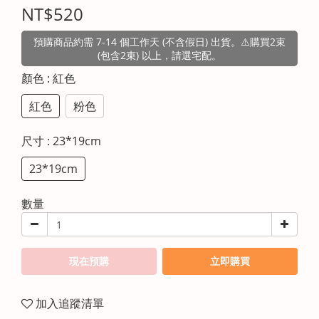
NT$520
預購商品約需 7-14 個工作天 (不含假日) 出貨。⚠️購買2束
(包含2束) 以上，請選宅配。
顏色
: 紅色
紅色
粉色
尺寸
: 23*19cm
23*19cm
數量
現在預購
立即購買
加入追蹤清單