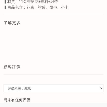
▍材質：11朵香皂花+布料+緞帶
▍商品包含：花束、禮袋、燈串、小卡
了解更多
顧客評價
尚未有任何評價