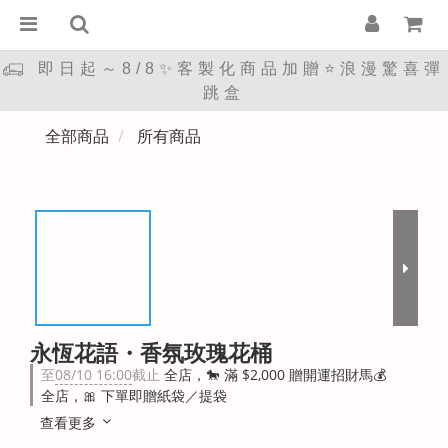
即日起～8/8✨客製化商品加贈⭐浪漫驚喜彈
跳盒
全部商品
所有商品
永恆花語・香氛玫瑰花桶
至
08/10 16:00
截止
全店，🐎 滿 $2,000 贈開運招財馬💰
全店，🎀 下單即贈紙袋／提袋
查看更多