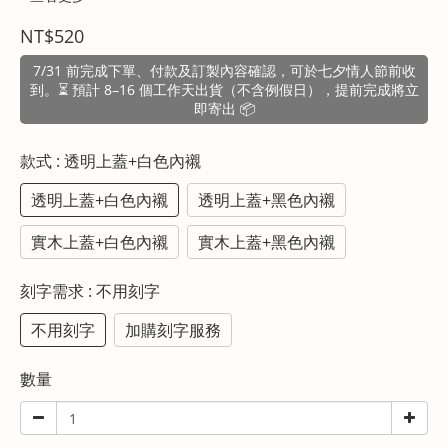
NT$520
7/31 前完成下單、付款及訂製內容確認，可於七夕情人節前收
到。⏳ 預計 8–16 個工作天出貨（不含例假日），提前完成將立
即寄出 📦
款式
: 透明上蓋+白色內襯
透明上蓋+白色內襯
透明上蓋+黑色內襯
實木上蓋+白色內襯
實木上蓋+黑色內襯
刻字需求
: 不用刻字
不用刻字
加購刻字服務
數量