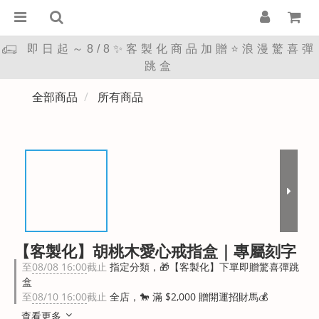
即日起～8/8✨客製化商品加贈⭐浪漫驚喜彈
跳盒
全部商品
所有商品
【客製化】胡桃木愛心戒指盒｜專屬刻字
至
08/08 16:00
截止
指定分類，🎁【客製化】下單即贈驚喜彈跳
盒
至
08/10 16:00
截止
全店，🐎 滿 $2,000 贈開運招財馬💰
查看更多