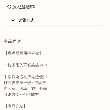
加入追蹤清單
送貨方式
商品描述
【
嘟嘴貓兩用抱枕被
】
一枕多用的可愛貓貓 >ω<
平常作為抱枕或靠墊使用
打開後搖身一變✨空調被
辦公室、汽車、旅行必備
收納方便不佔空間💖
【產品介紹】