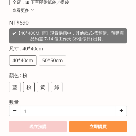
全店，🎀 下單即贈紙袋／提袋
查看更多
NT$690
✔️【40*40CM, 藍】現貨供應中，其他款式-需預購。預購商
品約需 7-14 個工作天 (不含假日) 出貨。
尺寸
: 40*40cm
40*40cm
50*50cm
顏色
: 粉
藍
粉
黃
綠
數量
現在預購
立即購買