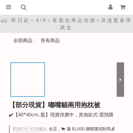
即日起～8/8✨客製化商品加贈⭐浪漫驚喜彈
跳盒
全部商品
所有商品
【部分現貨】嘟嘴貓兩用抱枕被
✔️【40*40cm, 藍】現貨供應中，其他款式-需預購
至
08/10 16:00
截止
全店，🐎 滿 $2,000 贈開運招財馬💰