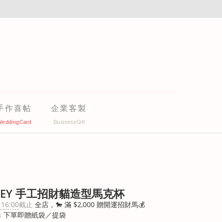
手作喜帖
企業客製
KEY 手工招財貓造型馬克杯
 16:00
截止
全店，🐎 滿 $2,000 贈開運招財馬💰
 下單即贈紙袋／提袋