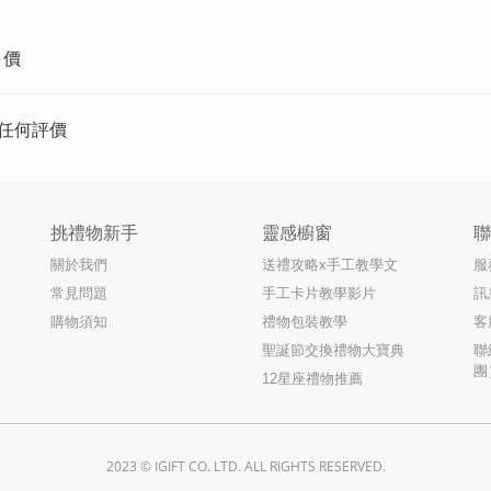
評價
任何評價
挑禮物新手
靈感櫥窗
關於我們
送禮攻略x手工教學文
服
常見問題
手工卡片教學影片
訊
購物須知
禮物包裝教學
客
聖誕節交換禮物大寶典
聯
團
12星座禮物推薦
2023 © IGIFT CO. LTD. ALL RIGHTS RESERVED.