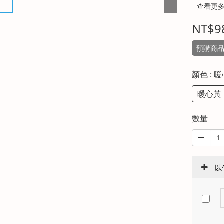
查看更
NT$9
預購商品
顏色
: 
暖心黃
數量
以