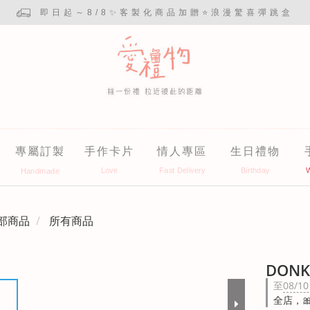
即日起～8/8✨客製化商品加贈⭐浪漫驚喜彈跳盒
專屬訂製
手作卡片
情人專區
生日禮物
部商品
所有商品
DON
至
08/10
全店，