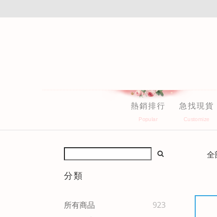
熱銷排行
急找現貨
全
分類
所有商品
923