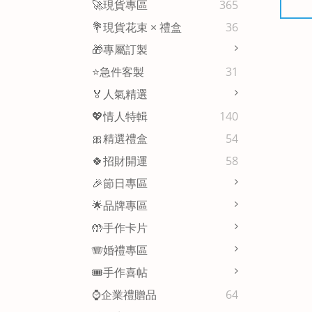
🚀現貨專區
365
💐現貨花束 × 禮盒
36
🎁專屬訂製
⭐急件客製
31
🏅人氣精選
💖情人特輯
140
🎀精選禮盒
54
🍀招財開運
58
🎉節日專區
🌟品牌專區
🤲手作卡片
🪗婚禮專區
🎟️手作喜帖
⌚企業禮贈品
64