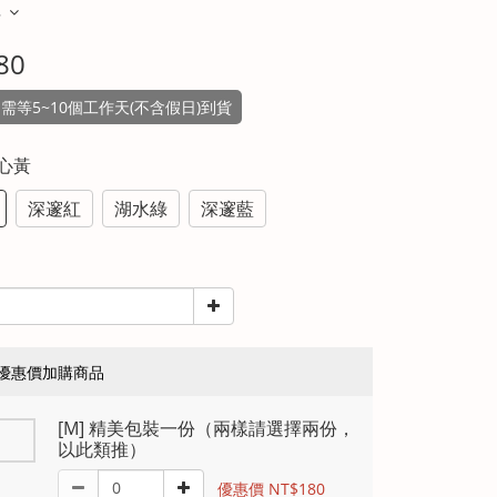
多
80
需等5~10個工作天(不含假日)到貨
暖心黃
深邃紅
湖水綠
深邃藍
優惠價加購商品
[M] 精美包裝一份（兩樣請選擇兩份，
以此類推）
優惠價 NT$180