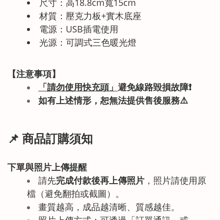
尺寸：高18.8cm寬15cm
材質：壓克力板+實木底座
電源：USB插電使用
光源：可調式三色暖光燈
【注意事項】
「請勿使用快充頭」
避免線路毀損故障
❗
如有上述情形
，恕無法提供售後服務
⚠️
📌 商品訂購須知
下單與照片上傳提醒
請先
完成付款後再上傳照片
，照片請使用原
檔（避免翻拍或截圖）。
畫質越高，成品越清晰、質感越佳。