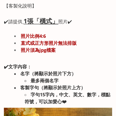
【客製化說明】
1張
「
橫式」
✔️
請提供
照片
✔️
照片比例4:6
直式或正方形照片無法排版
照片須為jpg檔案
✔️文字內容：
名字（將顯示於照片下方）
最多兩個名字
客製字句（將顯示於照片上方）
字句15字內，中文、英文、數字，標點
符號，可以加愛心❤️