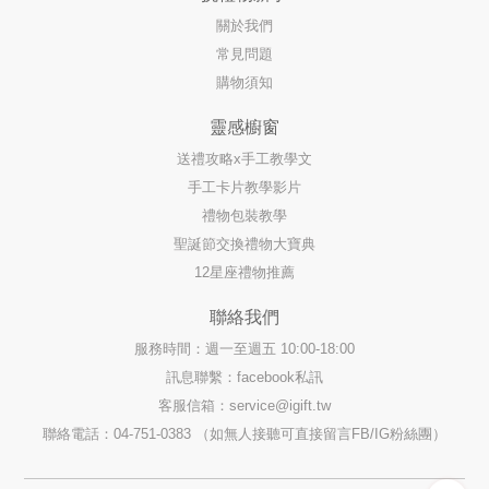
關於我們
常見問題
購物須知
靈感櫥窗
送禮攻略x手工教學文
手工卡片教學影片
禮物包裝教學
聖誕節交換禮物大寶典
12星座禮物推薦
聯絡我們
服務時間：週一至週五 10:00-18:00
訊息聯繫：facebook私訊
客服信箱：
service@igift.tw
聯絡電話：04-751-0383 （如無人接聽可直接留言FB/IG粉絲團）