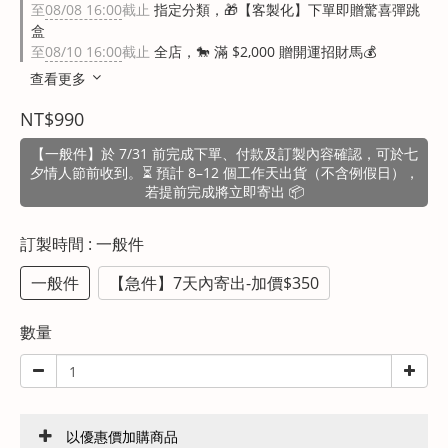
至
08/08 16:00
截止
指定分類，🎁【客製化】下單即贈驚喜彈跳
盒
至
08/10 16:00
截止
全店，🐎 滿 $2,000 贈開運招財馬💰
查看更多
NT$990
【一般件】於 7/31 前完成下單、付款及訂製內容確認，可於七
夕情人節前收到。⏳ 預計 8–12 個工作天出貨（不含例假日），
若提前完成將立即寄出 📦
訂製時間
: 一般件
一般件
【急件】7天內寄出-加價$350
數量
以優惠價加購商品