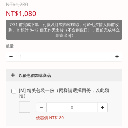
NT$1,280
NT$1,080
7/31 前完成下單、付款及訂製內容確認，可於七夕情人節前收
到。⏳ 預計 8–12 個工作天出貨（不含例假日），提前完成將立
即寄出 📦
數量
以優惠價加購商品
[M] 精美包裝一份（兩樣請選擇兩份，以此類
推）
優惠價 NT$180