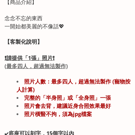
【商品
介紹
】
念念不忘的東西
一開始都美麗的不像話
💖
【客製化說明】
❗
請提供「1
張」
照片
❗
(最多四人，超過無法製作)
照片人數：最多四人，超過無法製作
(寵物按
人計算)
完整的「半身照」或「全身照」一張
照片會去背，建議近身合照效果最好
照片橫豎不拘，須為jpg檔案
底座可以刻字，15個字以內
✔️