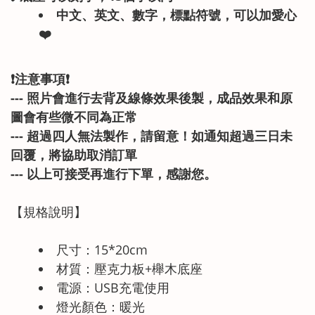
中文、英文、數字，標點符號，可以加愛心
❤️
❗注意事項❗
--- 照片會進行去背及線條效果後製，成品效果和原
圖會有些微不同為正常
--- 超過四人無法製作，請留意！如通知超過三日未
回覆，將協助取消訂單
--- 以上可接受再進行下單，感謝您
。
【規格說明】
尺寸：15*20cm
材質：壓克力板+櫸木底座
電源：USB充電使用
燈光顏色：暖光