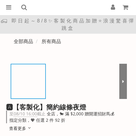
即日起～8/8✨客製化商品加贈⭐浪漫驚喜彈
跳盒
全部商品
所有商品
🅰︎【客製化】簡約線條夜燈
至
08/10 16:00
截止
全店，🐎 滿 $2,000 贈開運招財馬💰
指定分類，💖 任選 2 件 92 折
查看更多