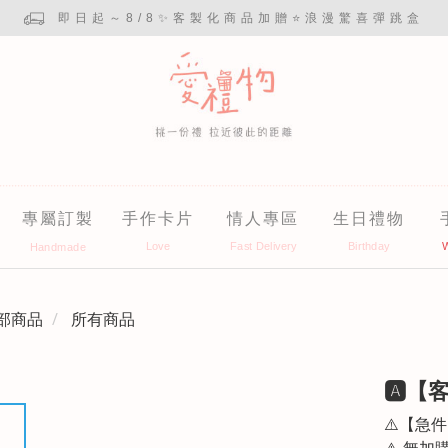
即日起～8/8✨客製化商品加贈⭐浪漫驚喜彈跳盒
專屬訂製
手作卡片
情人專區
生日禮物
部商品
所有商品
🅰︎
⚠️【急
⚠️ 無