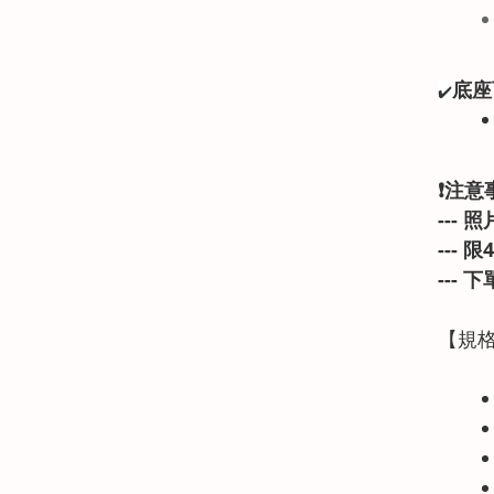
底座
✔️
❗注意
---
---
---
下
【規