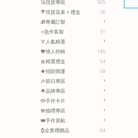
🚀現貨專區
365
💐現貨花束 × 禮盒
36
🎁專屬訂製
⭐急件客製
31
🏅人氣精選
💖情人特輯
140
🎀精選禮盒
54
🍀招財開運
58
🎉節日專區
🌟品牌專區
🤲手作卡片
🪗婚禮專區
🎟️手作喜帖
⌚企業禮贈品
64