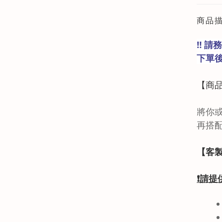
商品
‼️ 
下單
【商
將你
再搭
【客
❗
請提