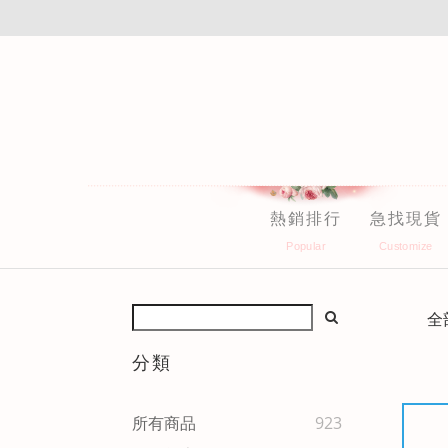
熱銷排行
急找現貨
全
分類
所有商品
923