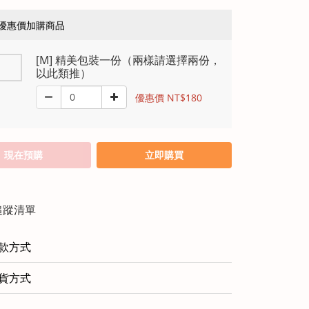
優惠價加購商品
[M] 精美包裝一份（兩樣請選擇兩份，
以此類推）
優惠價 NT$180
現在預購
立即購買
追蹤清單
款方式
貨方式