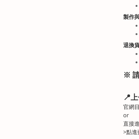
製作
退換
※ 
📍
官網目
or
直接進
>點