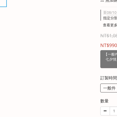
至
08/10
指定分類，
查看更
NT$1,0
NT$990
【一般件
七夕情
訂製時
一般件
數量