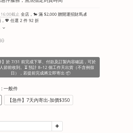
 16:00
截止
全店，🐎 滿 $2,000 贈開運招財馬💰
💖 任選 2 件 92 折
多
80
】於 7/31 前完成下單、付款及訂製內容確認，可於
人節前收到。⏳ 預計 8–12 個工作天出貨（不含例假
日），若提前完成將立即寄出 📦
間
: 一般件
【急件】7天內寄出-加價$350