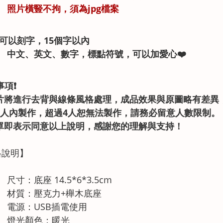
照片橫豎不拘，須為jpg檔案
可以刻字，15個字以內
中文、英文、數字，標點符號，可以加愛心❤️
事項❗
 照片將進行去背與線條風格處理，成品效果與原圖略有差
 限4人內製作，超過4人恕無法製作，請務必留意人數限制。
單即表示同意以上說明，感謝您的理解與支持！
格說明】
尺寸：底座 14.5*6*3.5cm
材質：壓克力+櫸木底座
電源：USB插電使用
燈光顏色：暖光