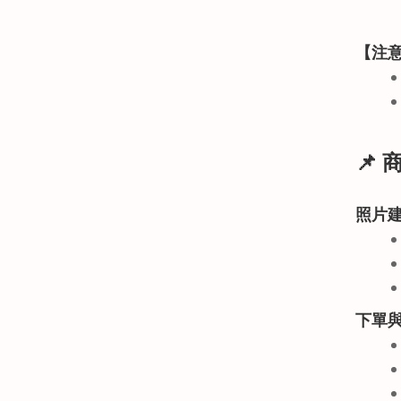
【注
📌
照片
下單