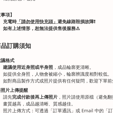
意事項】
充電時
「請勿使用快充頭」
避免線路毀損故障
❗
如有上述情形
，恕無法提供售後服務
⚠️
 商品訂購須知
建議格式
建議使用近身照或半身照
，成品輪廓更清晰。
如提供全身照，人物會被縮小，輪廓辨識度相對較低。
如對商品製作方式或照片提供有任何疑問，歡迎下單前
與照片上傳提醒
請先
完成付款後再上傳照片
，照片請使用原檔（避免翻
畫質越高，成品越清晰、質感越佳。
照片上傳方式：可透過「訂單通訊」或 Email 中的「