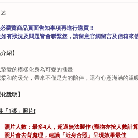
描述
請務必瀏覽商品頁面告知事項再進行購買 ‼️
後如有狀況及問題皆會聯繫您，請留意官網留言及信箱來
品
介紹
】
或摯愛的模樣化身為可愛的插畫
配柔和的暖光，帶來不僅是光的陪伴，還有心意滿滿的溫
製化說明】
供「1
張」
照片
❗
照片人數：最多4人，超過無法製作
(寵物亦按人數計算
照片會去背處理，建議「近身合照」呈現效果最佳