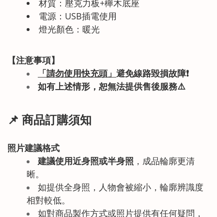
材質：壓克力板+櫸木底座
電源：USB插電使用
燈光顏色：暖光
【注意事項】
「請勿使用快充頭」
避免線路毀損故障
❗
如有上述情形
，恕無法提供售後服務
⚠️
📌 商品訂購須知
照片建議格式
建議使用近身照或半身照
，成品輪廓更清
晰。
如提供全身照，人物會被縮小，輪廓辨識度
相對較低。
如對商品製作方式或照片提供有任何疑問，