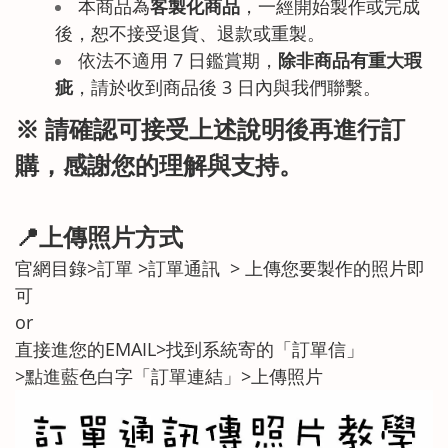
本商品為
客製化商品
，一經開始製作或完成
後，恕不接受退貨、退款或重製。
依法不適用 7 日鑑賞期，
除非商品有重大瑕
疵
，請於收到商品後 3 日內與我們聯繫。
※ 請確認可接受上述說明後再進行訂
購，感謝您的理解與支持。
📍上傳照片方式
官網目錄>訂單 >訂單通訊 > 上傳您要製作的照片即
可
or
直接進您的EMAIL>找到系統寄的「訂單信」
>點進藍色白字「訂單連結」>上傳照片