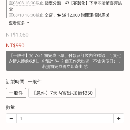
至
08/08 16:00
截止
指定分類，🎁【客製化】下單即贈驚喜彈跳
盒
至
08/10 16:00
截止
全店，🐎 滿 $2,000 贈開運招財馬💰
查看更多
NT$1,080
NT$990
【一般件】於 7/31 前完成下單、付款及訂製內容確認，可於七
夕情人節前收到。⏳ 預計 8–12 個工作天出貨（不含例假日），
若提前完成將立即寄出 📦
訂製時間
: 一般件
一般件
【急件】7天內寄出-加價$350
數量