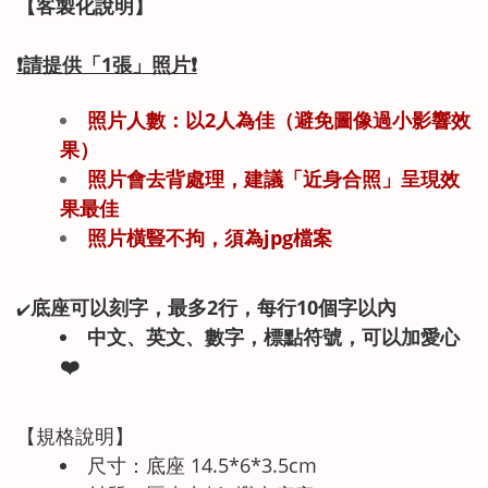
【客製化說明】
❗
請提供「1
張」
照片
❗
照片人數：以2人為佳（避免圖像過小影響效
果）
照片會去背處理，建議「近身合照」呈現效
果最佳
照片橫豎不拘，須為jpg檔案
底座可以刻字，最多2行，每行10個字以內
✔️
中文、英文、數字，標點符號，可以加愛心
❤️
【規格說明】
尺寸：底座 14.5*6*3.5cm