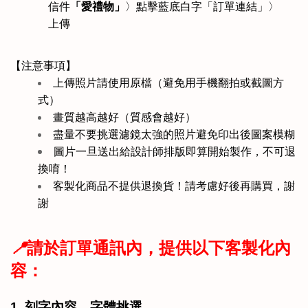
「愛禮物」
信件
〉點擊藍底白字「訂單連結」〉
上傳
【注意事項】
上傳照片請使用原檔（避免用手機翻拍或截圖方
式）
畫質越高越好（質感會越好）
盡量不要挑選濾鏡太強的照片避免印出後圖案模糊
圖片一旦送出給設計師排版即算開始製作，不可退
換唷！
客製化商品不提供退換貨！請考慮好後再購買，謝
謝
📍
請於訂單通訊內，提供以下客製化內
容：
1. 
刻字內容、字體挑選