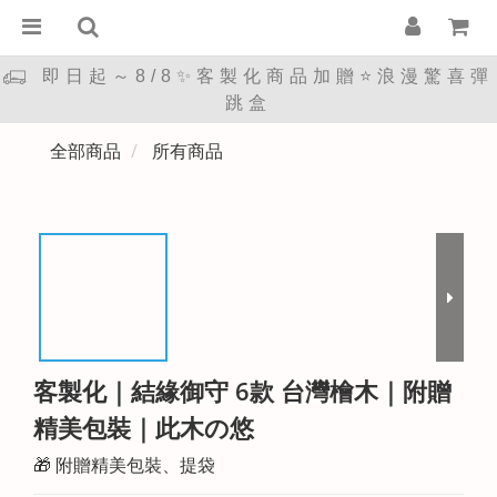
即日起～8/8✨客製化商品加贈⭐浪漫驚喜彈
跳盒
全部商品
所有商品
客製化｜結緣御守 6款 台灣檜木｜附贈
精美包裝｜此木の悠
🎁 附贈精美包裝、提袋