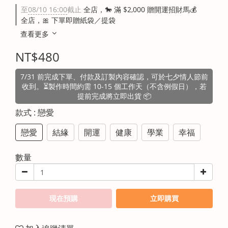
至
08/10 16:00
截止
全店，🐎 滿 $2,000 贈開運招財馬💰
全店，🎀 下單即贈紙袋／提袋
查看更多
NT$480
7/31 前完成下單、付款及訂製內容確認，可於七夕情人節前
收到。⏳製作時間約需 10-15 個工作天（不含例假日），若
提前完成將立即出貨 📦
款式
: 戀愛
戀愛
結緣
開運
健康
學業
幸福
數量
現在預購
立即購買