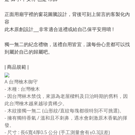
正面用廟宇裡的窗花圖騰設計，背後可刻上留言的客製化內
容
此木原創設計__非常適合送禮或給自己保平安用唷 !
獨一無二的紀念禮物，送禮自用皆宜，讓每份心意都可以找
到屬於自己的歸屬吧。
| 商品規範 |
A 台灣檜木御守
- 木種 : 台灣檜木
- 因台灣林木禁伐，來源為老屋樑料及日治時期的舊料，因
此台灣檜木越來越珍貴稀少。
- 木紋接獨一無二 (山形紋/直紋每塊都很特別不可挑選)。
- 擁有獨特香氣 / 溫和且不刺鼻，遇水會刺激原木香氣的揮
發。
- 尺寸 : 長6寬4厚0.5 公分 (手工測量會有±0.3誤差)