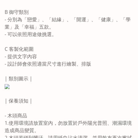
B 御守類別
- 分別為「戀愛」、「結緣」、「開運」、「健康」、「學
業」及「幸福」五款。
- 可以依照用途做挑選。
C 客製化範圍
- 提供文字內容
- 設計師會依照適當尺寸進行繪製、排版
| 類別圖示 |
| 保養須知 |
- 木頭商品
1.使用環境請放置室內，勿放置於戶外陽光普照、潮濕環境
造成商品變質。
2.木頭若碰到髒汙，請用紙巾沾水清潔，並用乾布再次擦拭