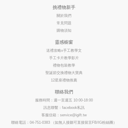
挑禮物新手
關於我們
常見問題
購物須知
靈感櫥窗
送禮攻略x手工教學文
手工卡片教學影片
禮物包裝教學
聖誕節交換禮物大寶典
12星座禮物推薦
聯絡我們
服務時間：週一至週五 10:00-18:00
訊息聯繫：facebook私訊
客服信箱：
service@igift.tw
聯絡電話：04-751-0383 （如無人接聽可直接留言FB/IG粉絲團）