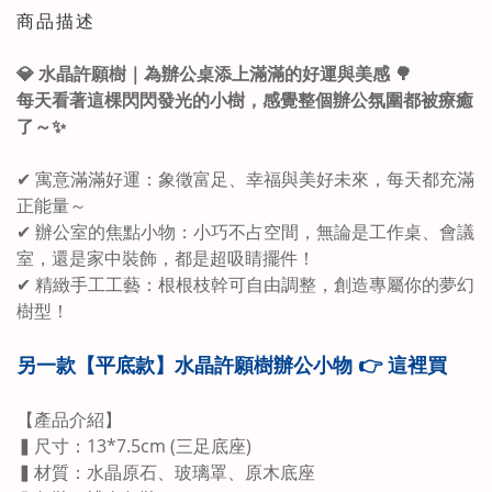
商品描述
💎 水晶許願樹｜為辦公桌添上滿滿的好運與美感 🌳
每天看著這棵閃閃發光的小樹，感覺整個辦公氛圍都被療癒
了～✨
✔ 寓意滿滿好運：象徵富足、幸福與美好未來，每天都充滿
正能量～
✔ 辦公室的焦點小物：小巧不占空間，無論是工作桌、會議
室，還是家中裝飾，都是超吸睛擺件！
✔ 精緻手工工藝：根根枝幹可自由調整，創造專屬你的夢幻
樹型！
另一款
【平底款】
水晶許願樹辦公小物
👉
這裡買
【產品介紹】
▍尺寸：13*7.5cm (三足底座)
▍材質：水晶原石、玻璃罩、原木底座