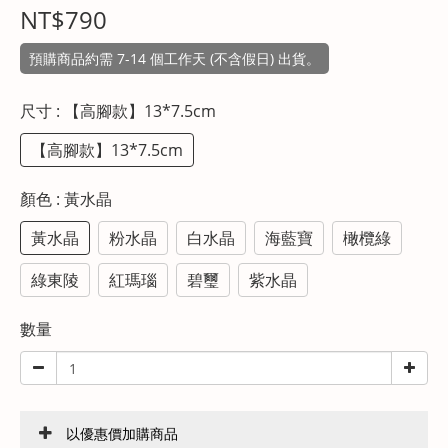
NT$790
預購商品約需 7-14 個工作天 (不含假日) 出貨。
尺寸
: 【高腳款】13*7.5cm
【高腳款】13*7.5cm
顏色
: 黃水晶
黃水晶
粉水晶
白水晶
海藍寶
橄欖綠
綠東陵
紅瑪瑙
碧璽
紫水晶
數量
以優惠價加購商品