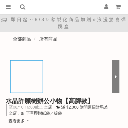
即日起～8/8✨客製化商品加贈⭐浪漫驚喜彈
跳盒
全部商品
所有商品
水晶許願樹辦公小物【高腳款】
至
08/10 16:00
截止
全店，🐎 滿 $2,000 贈開運招財馬💰
全店，🎀 下單即贈紙袋／提袋
查看更多