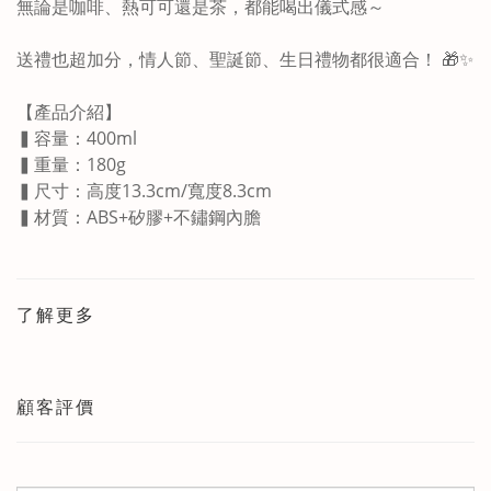
無論是咖啡、熱可可還是茶，都能喝出儀式感～
送禮也超加分，情人節、聖誕節、生日禮物都很適合！ 🎁✨
【產品介紹】
▍容量：400ml
▍重量：180g
▍尺寸：高度13.3cm/寬度8.3cm
▍
材質：ABS+矽膠+不鏽鋼內膽
了解更多
顧客評價