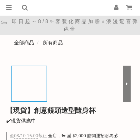
即日起～8/8✨客製化商品加贈⭐浪漫驚喜彈
跳盒
全部商品
所有商品
【現貨】創意鏡頭造型隨身杯
✔️現貨供應中
至
08/10 16:00
截止
全店，🐎 滿 $2,000 贈開運招財馬💰