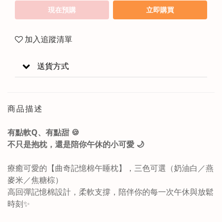
現在預購
立即購買
加入追蹤清單
送貨方式
商品描述
有點軟Q、有點甜 🍪
不只是抱枕，還是陪你午休的小可愛 🌙
療癒可愛的【曲奇記憶棉午睡枕】，三色可選（奶油白／燕
麥米／焦糖棕）
高回彈記憶棉設計，柔軟支撐，陪伴你的每一次午休與放鬆
時刻✨