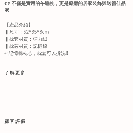
👉 不僅是實用的午睡枕，更是療癒的居家裝飾與送禮佳品
🎁
【產品介紹】
▍尺寸：52*35*8cm
▍枕套材質：彈力絨
▍枕芯材質：記憶棉
✅記憶棉枕芯，枕套可以拆洗!!
了解更多
顧客評價