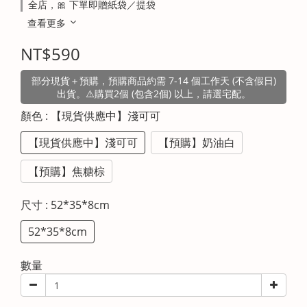
全店，🎀 下單即贈紙袋／提袋
查看更多
NT$590
部分現貨＋預購，預購商品約需 7-14 個工作天 (不含假日)
出貨。⚠️購買2個 (包含2個) 以上，請選宅配。
顏色
: 【現貨供應中】淺可可
【現貨供應中】淺可可
【預購】奶油白
【預購】焦糖棕
尺寸
: 52*35*8cm
52*35*8cm
數量