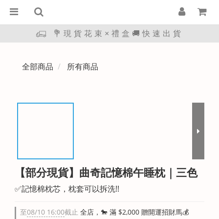
💐現貨花束×禮盒🚚快速出貨
全部商品
所有商品
【部分現貨】曲奇記憶棉午睡枕｜三色
✅記憶棉枕芯，枕套可以拆洗!!
至
08/10 16:00
截止
全店，🐎 滿 $2,000 贈開運招財馬💰