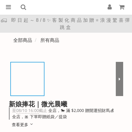
即日起～8/8✨客製化商品加贈⭐浪漫驚喜彈
跳盒
全部商品
所有商品
新娘捧花｜微光晨曦
至
08/10 16:00
截止
全店，🐎 滿 $2,000 贈開運招財馬💰
全店，🎀 下單即贈紙袋／提袋
查看更多