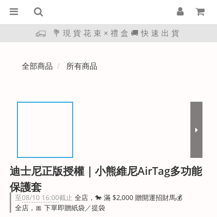
💐現貨花束×禮盒🚚快速出貨
全部商品
所有商品
迪士尼正版授權｜小熊維尼AirTag多功能
保護套
至
08/10 16:00
截止
全店，🐎 滿 $2,000 贈開運招財馬💰
全店，🎀 下單即贈紙袋／提袋