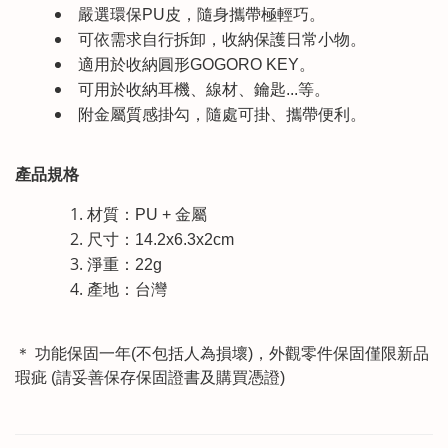
嚴選環保PU皮，隨身攜帶極輕巧。
可依需求自行拆卸，收納保護日常小物。
適用於收納圓形GOGORO KEY。
可用於收納耳機、線材、鑰匙...等。
附金屬質感掛勾，隨處可掛、攜帶便利。
產品規格
材質：PU + 金屬
尺寸：14.2x6.3x2cm
淨重：22g
產地：台灣
＊ 功能保固一年(不包括人為損壞)，外觀零件保固僅限新品
瑕疵 (請妥善保存保固證書及購買憑證)