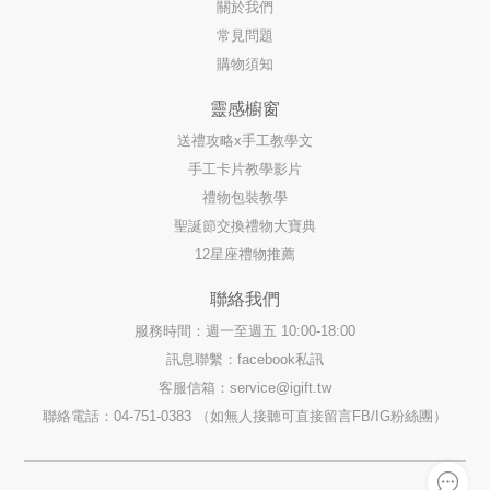
關於我們
常見問題
購物須知
靈感櫥窗
送禮攻略x手工教學文
手工卡片教學影片
禮物包裝教學
聖誕節交換禮物大寶典
12星座禮物推薦
聯絡我們
服務時間：週一至週五 10:00-18:00
訊息聯繫：facebook私訊
客服信箱：
service@igift.tw
聯絡電話：04-751-0383 （如無人接聽可直接留言FB/IG粉絲團）