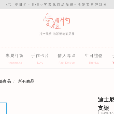
即日起～8/8✨客製化商品加贈⭐浪漫驚喜彈跳盒
專屬訂製
手作卡片
情人專區
生日禮物
部商品
所有商品
迪士
支架
至
08/10