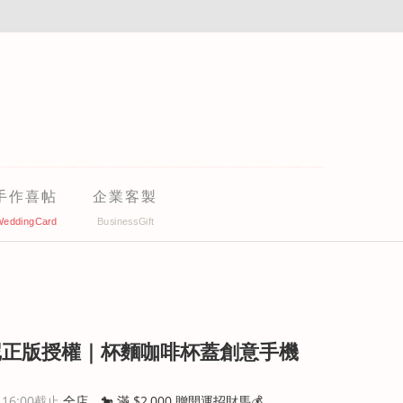
手作喜帖
企業客製
尼正版授權｜杯麵咖啡杯蓋創意手機
 16:00
截止
全店，🐎 滿 $2,000 贈開運招財馬💰