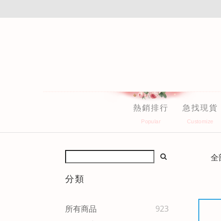
熱銷排行
急找現貨
全
分類
所有商品
923