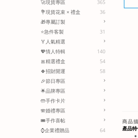
🚀現貨專區
365
💐現貨花束 × 禮盒
36
🎁專屬訂製
⭐急件客製
31
🏅人氣精選
💖情人特輯
140
🎀精選禮盒
54
🍀招財開運
58
🎉節日專區
🌟品牌專區
🤲手作卡片
🪗婚禮專區
🎟️手作喜帖
商品
產品特
⌚企業禮贈品
64