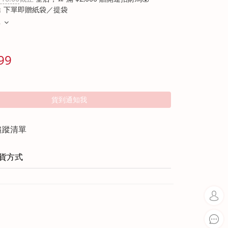
 下單即贈紙袋／提袋
多
99
貨到通知我
追蹤清單
貨方式