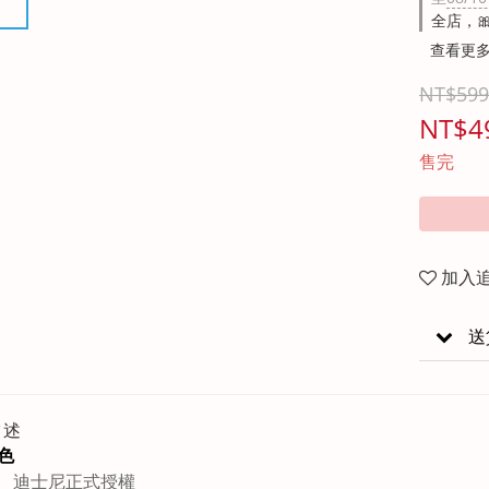
全店，
查看更
NT$599
NT$4
售完
加入
送
描述
色
迪士尼正式授權