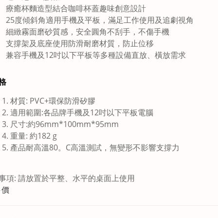
療癒杯麵造型結合咖啡杯蓋趣味創意設計
25度傾斜角適用手機及平板，滿足工作使用及追劇視角
細緻霧面磨砂質感，安全圓角不刮手，不傷手機
支撐架及底座使用防滑耐磨材質，防止位移
兼容手機及12吋以下平板等多種設備直放、橫放需求
格
材質: PVC+環保防滑矽膠
適用範圍:各品牌手機及12吋以下平板電腦
尺寸:約96mm*100mm*95mm
重量: 約182 g
產品耐高溫80。C高溫測試，無變形不影響支撐力
事項: 請放置於平整、水平的桌面上使用
評價