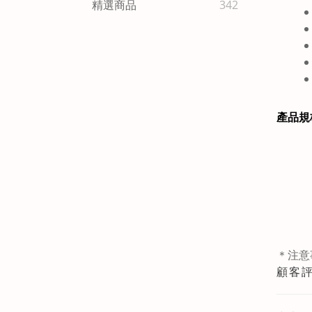
精選商品
342
產品規
＊注意
顧客