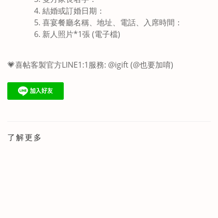
結婚或訂婚日期
：
喜宴餐廳名稱、地址、電話、入席時間
：
新人照片*1張 (電子檔)
💗喜帖客製官方LINE1:1服務: @igift (@也要加唷)
了解更多