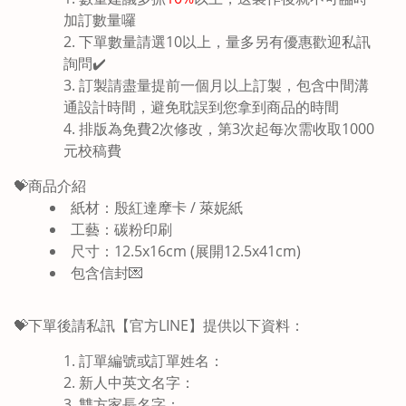
加訂數量囉
下單數量請選10
以上，量多另有優惠歡迎私訊
詢問✔️
訂製請盡量提前一個月以上訂製，包含中間溝
通設計時間，避免耽誤到您拿到商品的時間
排版為免費2次修改，第3次起每次需收取1000
元校稿費
💝商品介紹
紙材：殷紅達摩卡 / 萊妮紙
工藝：碳粉印刷
尺寸：12.5x16cm (展開12.5x41cm)
包含信封💌
💝下單後請
私訊
【官方LINE】提供以下資料：
訂單編號或訂單姓名
：
新人中英文名字：
雙方家長名字
：