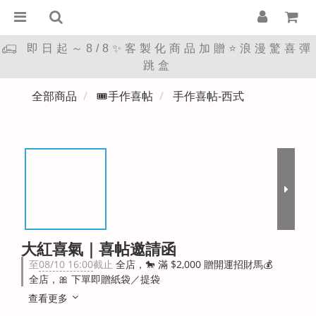
即日起～8/8✨客製化商品加贈⭐浪漫驚喜彈
跳盒
全部商品
🎟️手作喜帖
手作喜帖-西式
大紅喜氣｜喜帖邀請函
至
08/10 16:00
截止
全店，🐎 滿 $2,000 贈開運招財馬💰
全店，🎀 下單即贈紙袋／提袋
查看更多