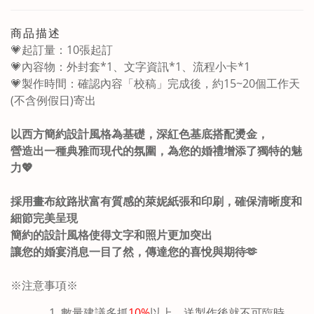
商品描述
💗起訂量：10張起訂
💗內容物：
外封套*1、文字資訊*1、流程小卡*1
💗製作時間
：確認內容「校稿」完成後，約15~20個工作天
(不含例假日)寄出
以西方簡約設計風格為基礎，深紅色基底搭配燙金，
營造出一種典雅而現代的氛圍，為您的婚禮增添了獨特的魅
力
💖
採用畫布紋路狀富有質感的萊妮紙張和印刷，確保清晰度和
細節完美呈現
簡約的設計風格使得文字和照片更加突出
讓您的婚宴消息一目了然，
傳達您的喜悅與期待🫶
※注意事項※
數量建議多抓
10%
以上，送製作後就不可臨時