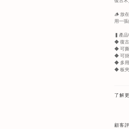
復古木
🪵 
用一張
▍產品
◆
復
◆
可
◆
可
◆
多
◆ 板夾
了解
顧客