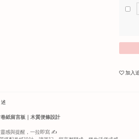
加入
描述
復古卷紙留言板｜木質便條設計
每日靈感與提醒，一拉即寫 ✍️