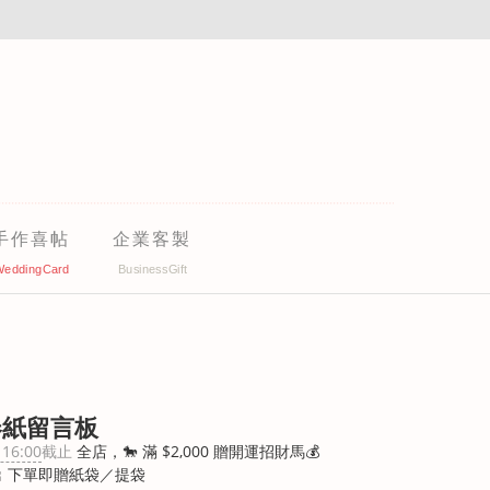
手作喜帖
企業客製
卷紙留言板
 16:00
截止
全店，🐎 滿 $2,000 贈開運招財馬💰
 下單即贈紙袋／提袋