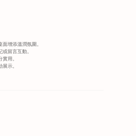
桌面增添溫潤氛圍。
記或留言互動。
分實用。
動展示。