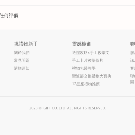
任何評價
挑禮物新手
靈感櫥窗
關於我們
送禮攻略x手工教學文
服
常見問題
手工卡片教學影片
訊
購物須知
禮物包裝教學
客
聖誕節交換禮物大寶典
聯
團
12星座禮物推薦
2023 © IGIFT CO. LTD. ALL RIGHTS RESERVED.