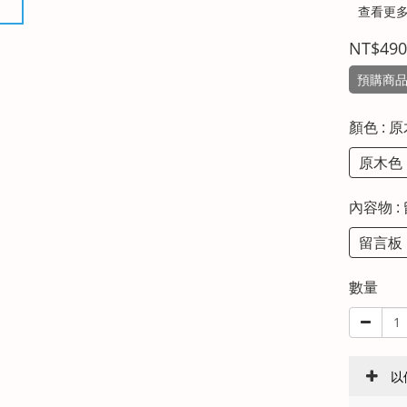
查看更
NT$490
預購商品約
顏色
: 
原木色
內容物
:
留言板 
數量
以