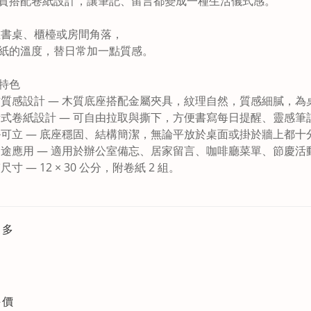
質搭配卷紙設計，讓筆記、留言都變成一種生活儀式感。
放在書桌、櫃檯或房間角落，
紙的溫度，替日常加一點質感。
特色
古質感設計
— 木質底座搭配金屬夾具，紋理自然，質感細膩，為
撕式卷紙設計
— 可自由拉取與撕下，方便書寫每日提醒、靈感筆
掛可立
— 底座穩固、結構簡潔，無論平放於桌面或掛於牆上都十
用途應用
— 適用於辦公室備忘、居家留言、咖啡廳菜單、節慶活
尺寸 — 12 × 30 公分，附卷紙 2 組。
更多
評價