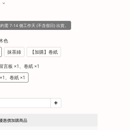
多
需 7-14 個工作天 (不含假日) 出貨。
原木色
抹茶綠
【加購】卷紙
 留言板 ×1、卷紙 ×1
×1、卷紙 ×1
優惠價加購商品