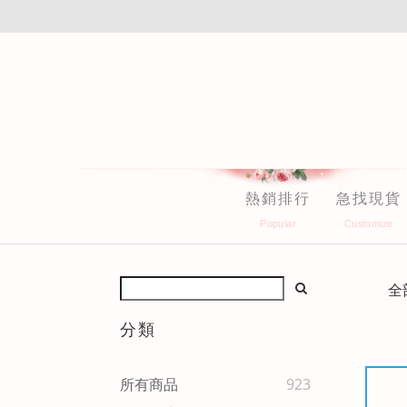
熱銷排行
急找現貨
全
分類
所有商品
923