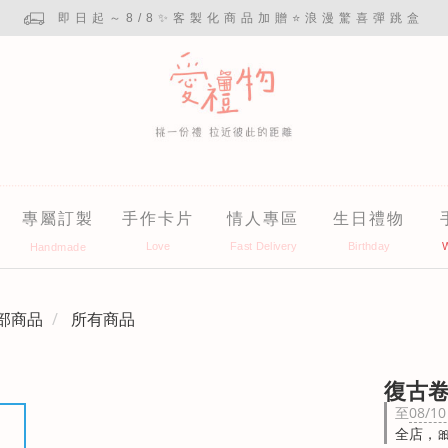
即日起～8/8✨客製化商品加贈⭐浪漫驚喜彈跳盒
專屬訂製
手作卡片
情人專區
生日禮物
部商品
所有商品
復古
至
08/10
全店，