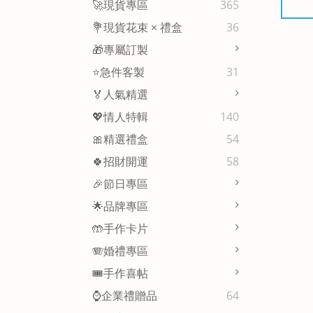
🚀現貨專區
365
💐現貨花束 × 禮盒
36
🎁專屬訂製
⭐急件客製
31
🏅人氣精選
💖情人特輯
140
🎀精選禮盒
54
🍀招財開運
58
🎉節日專區
🌟品牌專區
🤲手作卡片
🪗婚禮專區
🎟️手作喜帖
⌚企業禮贈品
64