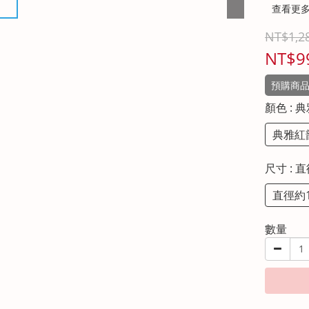
查看更
NT$1,2
NT$9
預購商品約
顏色
: 
典雅紅
尺寸
: 
直徑約
數量