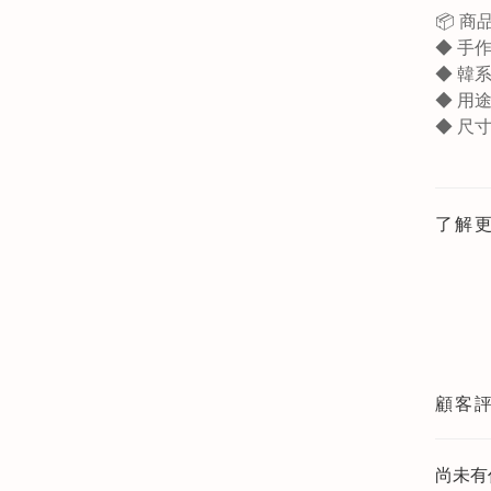
📦 商
◆ 手
◆ 韓
◆ 用
◆ 尺寸
了解
顧客
尚未有