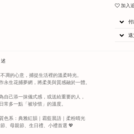
加入
付
送
描述
一份不凋的心意，捕捉生活裡的溫柔時光。
作永生花捕夢網，將柔美與質感融於一體。
為自己添一抹儀式感，或送給重要的人，
日常多一點「被珍惜」的溫度。
質色系：典雅紅韻｜霜藍晨語｜柔粉晴光
情人節、母親節、生日禮、小禮首選 💖