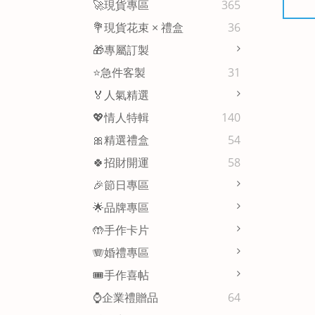
🚀現貨專區
365
💐現貨花束 × 禮盒
36
🎁專屬訂製
⭐急件客製
31
🏅人氣精選
💖情人特輯
140
🎀精選禮盒
54
🍀招財開運
58
🎉節日專區
🌟品牌專區
🤲手作卡片
🪗婚禮專區
🎟️手作喜帖
⌚企業禮贈品
64