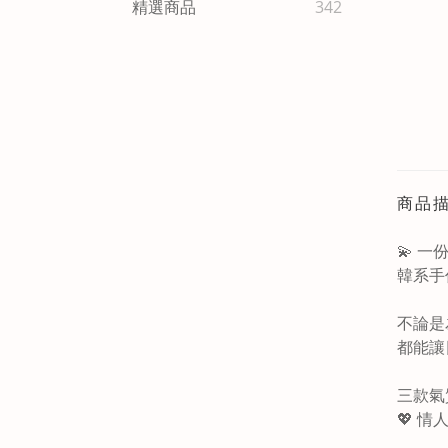
精選商品
342
商品
💫 
韓系手
不論是
都能讓
三款氣
💖 