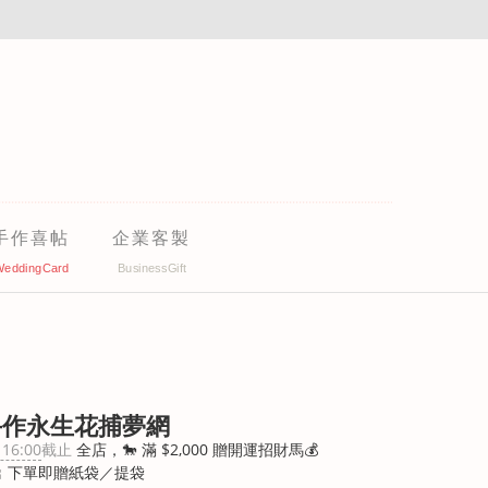
手作喜帖
企業客製
手作永生花捕夢網
 16:00
截止
全店，🐎 滿 $2,000 贈開運招財馬💰
 下單即贈紙袋／提袋