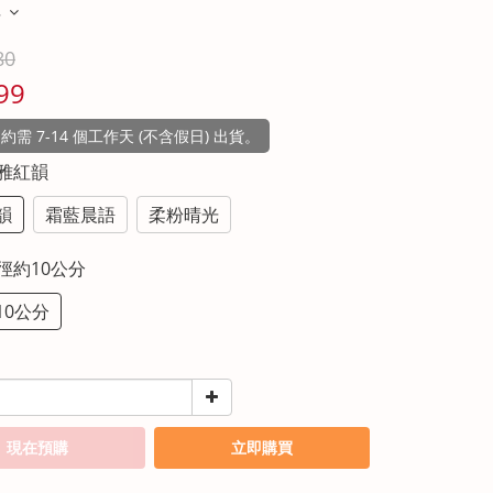
多
80
99
需 7-14 個工作天 (不含假日) 出貨。
典雅紅韻
韻
霜藍晨語
柔粉晴光
直徑約10公分
10公分
現在預購
立即購買