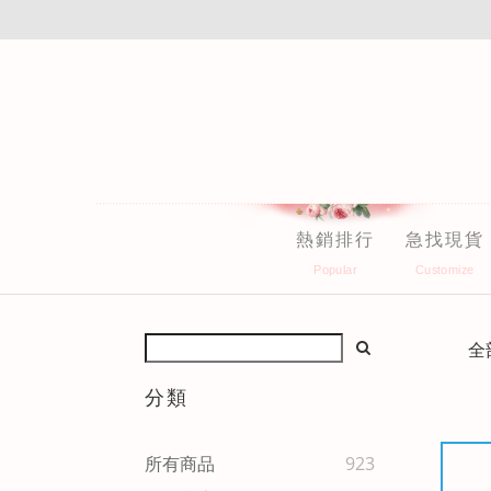
熱銷排行
急找現貨
全
分類
所有商品
923