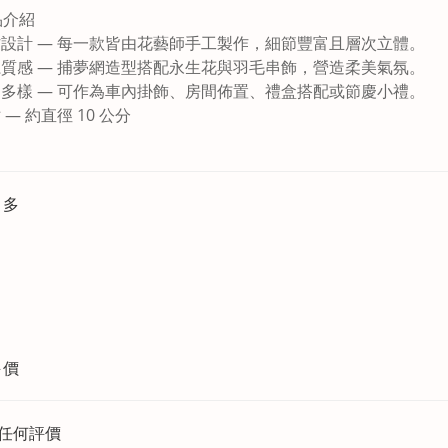
品介紹
作設計 — 每一款皆由花藝師手工製作，細節豐富且層次立體。
系質感 — 捕夢網造型搭配永生花與羽毛串飾，營造柔美氣氛。
途多樣 — 可作為車內掛飾、房間佈置、禮盒搭配或節慶小禮。
 — 約直徑 10 公分
更多
評價
任何評價