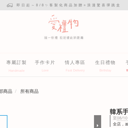
即日起～8/8✨客製化商品加贈⭐浪漫驚喜彈跳盒
專屬訂製
手作卡片
情人專區
生日禮物
部商品
所有商品
韓系
至
08/10
全店，