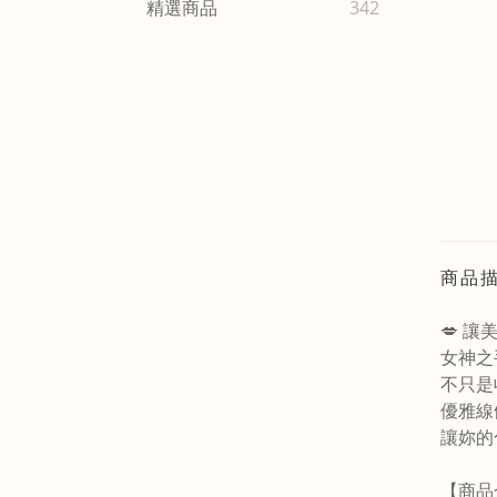
精選商品
342
商品
💋 
女神之
不只是
優雅線
讓妳的
【商品