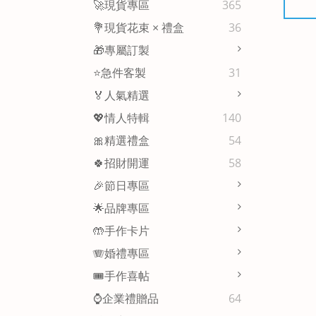
🚀現貨專區
365
💐現貨花束 × 禮盒
36
🎁專屬訂製
⭐急件客製
31
🏅人氣精選
💖情人特輯
140
🎀精選禮盒
54
🍀招財開運
58
🎉節日專區
🌟品牌專區
🤲手作卡片
🪗婚禮專區
🎟️手作喜帖
⌚企業禮贈品
64