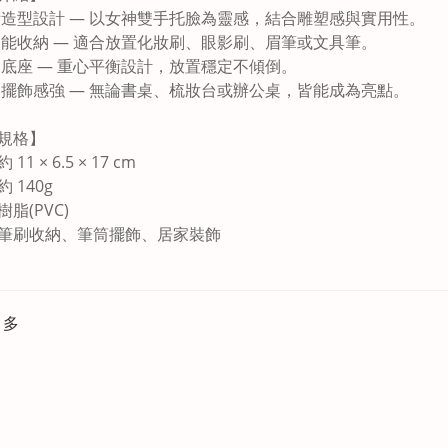
術造型設計 — 以女神雙手托臉為靈感，結合雕塑感與實用性。
功能收納 — 適合放置化妝刷、眼影刷、眉筆或文具筆。
固底座 — 重心平衡設計，放置穩定不傾倒。
家擺飾感強 — 無論書桌、梳妝台或辦公桌，皆能成為亮點。
規格】
11 × 6.5 × 17 cm
 140g
脂(PVC)
筆刷收納、筆筒擺飾、居家裝飾
更多