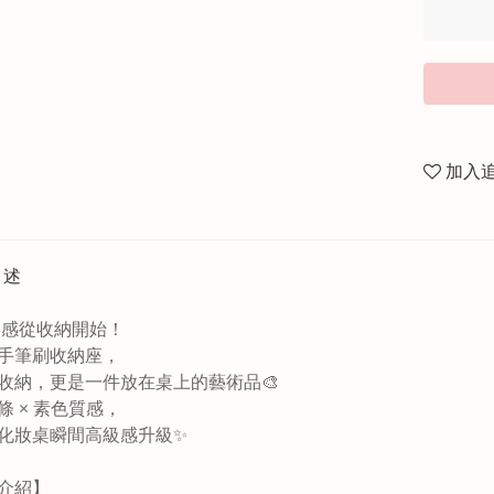
加入
描述
讓美感從收納開始！
手筆刷收納座，
收納，更是一件放在桌上的藝術品🎨
條 × 素色質感，
化妝桌瞬間高級感升級✨
介紹】