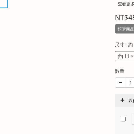
查看更
NT$4
預購商品約
尺寸
: 約
約 11 ×
數量
以