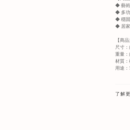
◆ 藝
◆ 多
◆ 穩
◆ 居
【商品
尺寸：約 
重量：約
材質：樹
用途：
了解