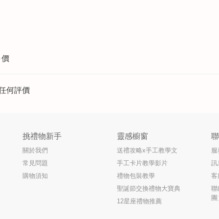
評價
任何評價
挑禮物新手
靈感櫥窗
關於我們
送禮攻略x手工教學文
服
常見問題
手工卡片教學影片
訊
購物須知
禮物包裝教學
客
聖誕節交換禮物大寶典
聯
團
12星座禮物推薦