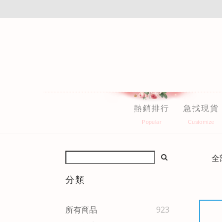
熱銷排行
急找現貨
全
分類
所有商品
923