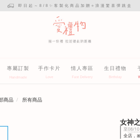
即日起～8/8✨客製化商品加贈⭐浪漫驚喜彈跳盒
專屬訂製
手作卡片
情人專區
生日禮物
部商品
所有商品
女神
至
08/10
全店，