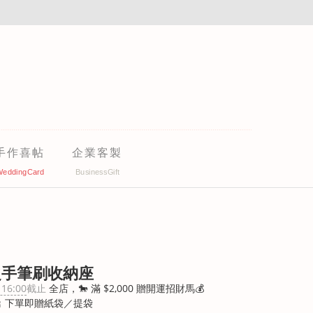
手作喜帖
企業客製
之手筆刷收納座
 16:00
截止
全店，🐎 滿 $2,000 贈開運招財馬💰
 下單即贈紙袋／提袋