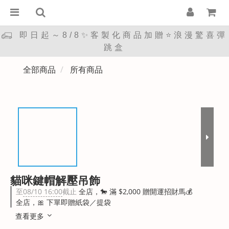
即日起～8/8✨客製化商品加贈⭐浪漫驚喜彈
跳盒
全部商品
所有商品
貓咪鍵帽解壓吊飾
至
08/10 16:00
截止
全店，🐎 滿 $2,000 贈開運招財馬💰
全店，🎀 下單即贈紙袋／提袋
查看更多