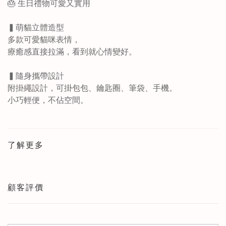
🎂 生日禮物可愛又實用
▍萌貓立體造型
多款可愛貓咪表情，
療癒感直接拉滿，看到就心情變好。
▍隨身攜帶設計
附掛繩設計，可掛包包、鑰匙圈、筆袋、手機。
小巧輕便，不佔空間。
了解更多
顧客評價