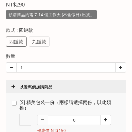
NT$290
預購商品約需 7-14 個工作天 (不含假日) 出貨。
款式
: 四鍵款
四鍵款
九鍵款
數量
以優惠價加購商品
[S] 精美包裝一份（兩樣請選擇兩份，以此類
推）
優惠價 NT$150