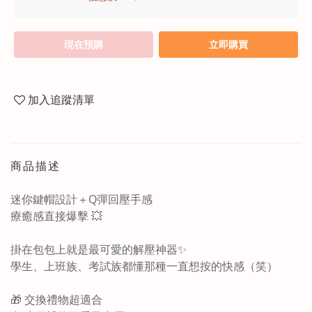
現在預購
立即購買
加入追蹤清單
商品描述
迷你鍵帽設計＋Q彈回壓手感
療癒感直接爆擊 💥
掛在包包上就是最可愛的解壓神器✨
學生、上班族、考試族都懂那種一直想按的快感（笑）
🎁 交換禮物超適合