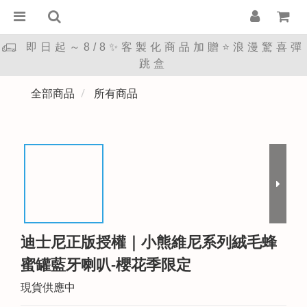
即日起～8/8✨客製化商品加贈⭐浪漫驚喜彈
跳盒
全部商品
所有商品
迪士尼正版授權｜小熊維尼系列絨毛蜂
蜜罐藍牙喇叭-櫻花季限定
現貨供應中