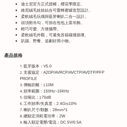
迪士尼官方正式授權，櫻花季限定。
維尼絨毛娃娃結合可愛蜂蜜罐造型設計。
柔軟絨毛玩偶與藍芽喇叭二合一設計。
頭頂附吊勾，可掛在包包上當吊飾。
輕巧可愛、方便攜帶。
柔軟絨毛外觀，可避免音箱碰撞損壞。
趴踢、野餐、追劇好用小物。
產品規格
藍牙版本：V5.0
支援協定：A2DP/AVRCP/AVCTP/AVDTP/PFP
PROFILE
傳輸距離：≦10M
頻率範圍：150Hz~16KHz
信噪比：≧70dB
工作頻率/失真度：2.4G/≤10%
喇叭尺寸/顆數：28mm*1
總額定消耗電功率：2W
輸入額定電壓/電流：DC 5V/0.5A