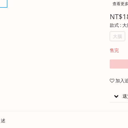
查看更
NT$1
款式
: 
大腦
售完
加入
送
描述