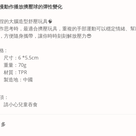
慢動作播放擠壓球的彈性變化
捏的大腦造型舒壓玩具🧠
作思考時，最適合擠壓玩具，重複的手部運動可以穩定情緒、幫
，方便隨身攜帶，讓你時時刻刻解放壓力😎
產品規格 :
尺寸：6 *5.5cm
重量：70g
材質：TPR
製造地：中國
項：
請小心兒童吞食
更多