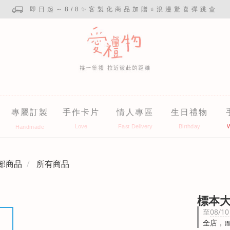
即日起～8/8✨客製化商品加贈⭐浪漫驚喜彈跳盒
專屬訂製
手作卡片
情人專區
生日禮物
部商品
所有商品
標本
至
08/10
全店，