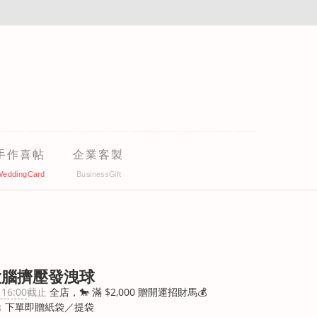
手作喜帖
企業客製
大腦擠壓發洩球
 16:00
截止
全店，🐎 滿 $2,000 贈開運招財馬💰
 下單即贈紙袋／提袋