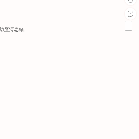
助釐清思緒。