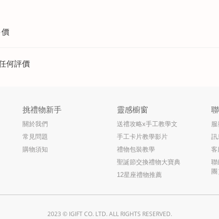
評價
任何評價
挑禮物新手
靈感櫥窗
關於我們
送禮攻略x手工教學文
服
常見問題
手工卡片教學影片
訊
購物須知
禮物包裝教學
客
聖誕節交換禮物大寶典
聯
團
12星座禮物推薦
2023 © IGIFT CO. LTD. ALL RIGHTS RESERVED.