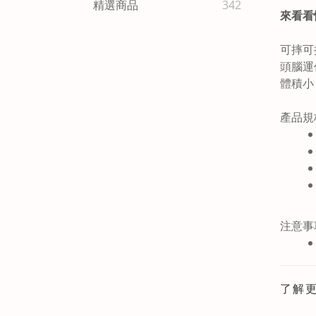
精選商品
342
來看看
可摔可
頭腦運
體積小
注意事
了解