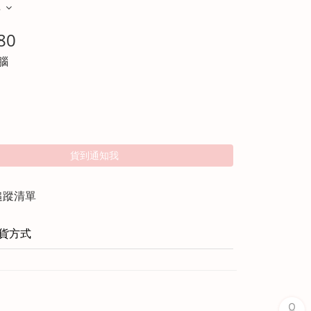
多
80
大腦
貨到通知我
追蹤清單
貨方式