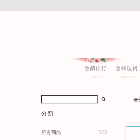
熱銷排行
急找現貨
全
分類
所有商品
923