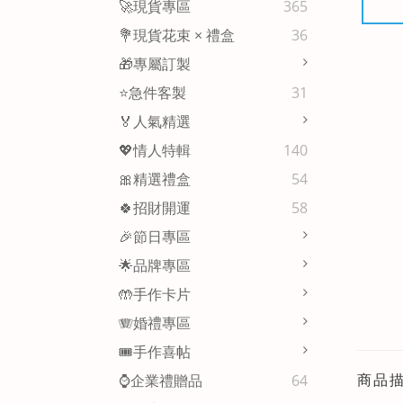
🚀現貨專區
365
💐現貨花束 × 禮盒
36
🎁專屬訂製
⭐急件客製
31
🏅人氣精選
💖情人特輯
140
🎀精選禮盒
54
🍀招財開運
58
🎉節日專區
🌟品牌專區
🤲手作卡片
🪗婚禮專區
🎟️手作喜帖
商品
⌚企業禮贈品
64