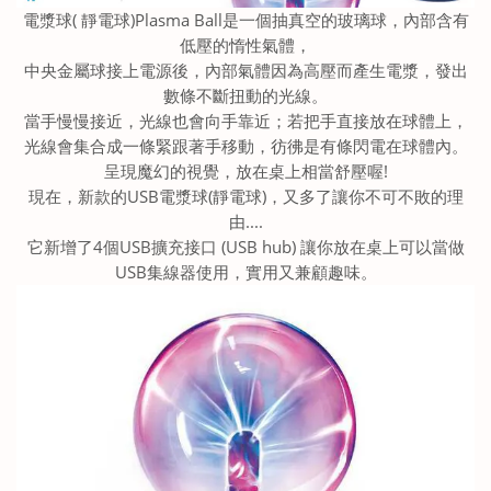
電漿球( 靜電球)Plasma Ball是一個抽真空的玻璃球，內部含有
低壓的惰性氣體，
中央金屬球接上電源後，內部氣體因為高壓而產生電漿，發出
數條不斷扭動的光線。
當手慢慢接近，光線也會向手靠近；若把手直接放在球體上，
光線會集合成一條緊跟著手移動，彷彿是有條閃電在球體內。
呈現魔幻的視覺，放在桌上相當舒壓喔!
現在，新款的USB電漿球(靜電球)，又多了讓你不可不敗的理
由....
它新增了4個USB擴充接口 (USB hub) 讓你放在桌上可以當做
USB集線器使用，實用又兼顧趣味。