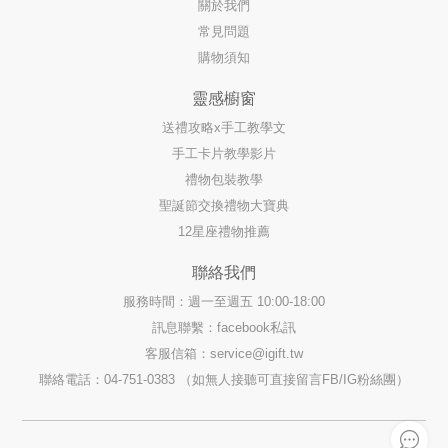
關於我們
常見問題
購物須知
靈感櫥窗
送禮攻略x手工教學文
手工卡片教學影片
禮物包裝教學
聖誕節交換禮物大寶典
12星座禮物推薦
聯絡我們
服務時間：週一至週五 10:00-18:00
訊息聯繫：facebook私訊
客服信箱：
service@igift.tw
聯絡電話：04-751-0383 （如無人接聽可直接留言FB/IG粉絲團）