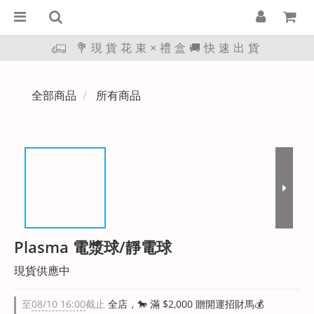
💐現貨花束×禮盒🚚快速出貨
全部商品
所有商品
Plasma 電漿球/靜電球
現貨供應中
至
08/10 16:00
截止
全店，🐎 滿 $2,000 贈開運招財馬💰