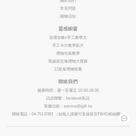
關於我們
常見問題
購物須知
靈感櫥窗
送禮攻略x手工教學文
手工卡片教學影片
禮物包裝教學
聖誕節交換禮物大寶典
12星座禮物推薦
聯絡我們
服務時間：週一至週五 10:00-18:00
訊息聯繫：facebook私訊
客服信箱：
service@igift.tw
聯絡電話：04-751-0383 （如無人接聽可直接留言FB/IG粉絲團）