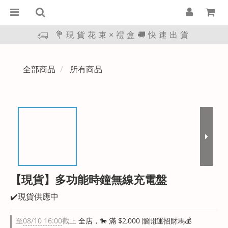
💐現貨花束×禮盒🚚快速出貨
全部商品
所有商品
【現貨】多功能時鐘無線充電盤
✔️現貨供應中
至
08/10 16:00
截止
全店，🐎 滿 $2,000 贈開運招財馬💰