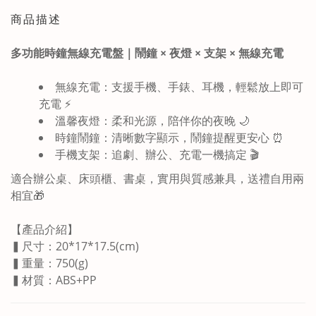
商品描述
多功能時鐘無線充電盤｜鬧鐘 × 夜燈 × 支架 × 無線充電
無線充電：支援手機、手錶、耳機，輕鬆放上即可
充電 ⚡
溫馨夜燈：柔和光源，陪伴你的夜晚 🌙
時鐘鬧鐘：清晰數字顯示，鬧鐘提醒更安心 ⏰
手機支架：追劇、辦公、充電一機搞定 🎬
適合辦公桌、床頭櫃、書桌，實用與質感兼具，送禮自用兩
相宜🎁
【產品介紹】
▍尺寸：20*17*17.5(cm)
▍重量：750(g)
▍材質：ABS+PP